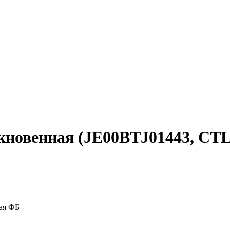
ыкновенная (JE00BTJ01443, CTL
ая ФБ