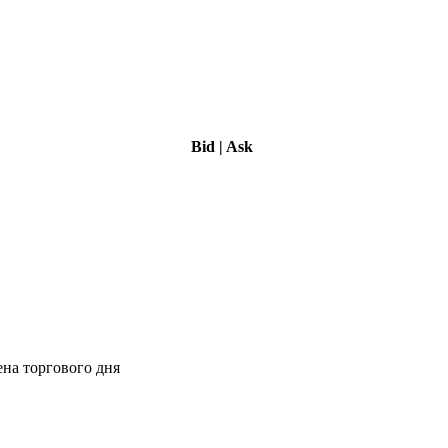
Bid
|
Ask
ена торгового дня