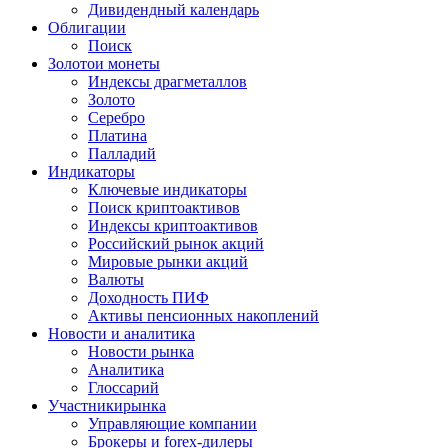
Дивидендный календарь
Облигации
Поиск
Золото
и монеты
Индексы драгметаллов
Золото
Серебро
Платина
Палладий
Индикаторы
Ключевые индикаторы
Поиск криптоактивов
Индексы криптоактивов
Российский рынок акций
Мировые рынки акций
Валюты
Доходность ПИФ
Активы пенсионных накоплений
Новости и аналитика
Новости рынка
Аналитика
Глоссарий
Участники
рынка
Управляющие компании
Брокеры и forex-дилеры