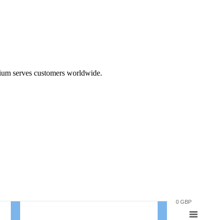
hium serves customers worldwide.
0 GBP