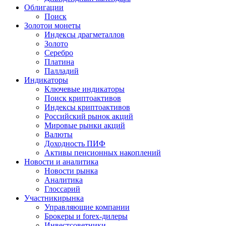
Облигации
Поиск
Золото
и монеты
Индексы драгметаллов
Золото
Серебро
Платина
Палладий
Индикаторы
Ключевые индикаторы
Поиск криптоактивов
Индексы криптоактивов
Российский рынок акций
Мировые рынки акций
Валюты
Доходность ПИФ
Активы пенсионных накоплений
Новости и аналитика
Новости рынка
Аналитика
Глоссарий
Участники
рынка
Управляющие компании
Брокеры и forex-дилеры
Инвестсоветники