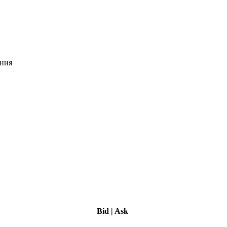
ения
Bid
|
Ask