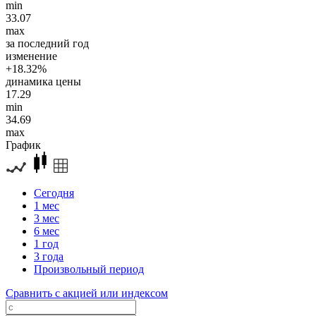
min
33.07
max
за последний год
изменение
+18.32%
динамика цены
17.29
min
34.69
max
График
Сегодня
1 мес
3 мес
6 мес
1 год
3 года
Произвольный период
Сравнить с акцией или индексом