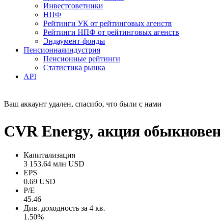
Инвестсоветники
НПФ
Рейтинги УК от рейтинговых агенств
Рейтинги НПФ от рейтинговых агенств
Эндаумент-фонды
Пенсионная
индустрия
Пенсионные рейтинги
Статистика рынка
API
Ваш аккаунт удален, спасибо, что были с нами
CVR Energy, акция обыкновен
Капитализация
3 153.64 млн USD
EPS
0.69 USD
P/E
45.46
Див. доходность за 4 кв.
1.50%