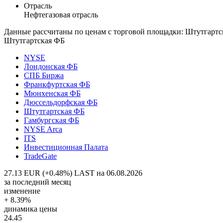
Отрасль
Нефтегазовая отрасль
Данные рассчитаны по ценам с торговой площадки: Штутгартс
Штутгартская ФБ
NYSE
Лондонская ФБ
СПБ Биржа
Франкфуртская ФБ
Мюнхенская ФБ
Дюссельдорфская ФБ
Штутгартская ФБ
Гамбургская ФБ
NYSE Arca
ITS
Инвестиционная Палата
TradeGate
27.13 EUR (+0.48%)
LAST на 06.08.2026
за последний месяц
изменение
+ 8.39%
динамика цены
24.45