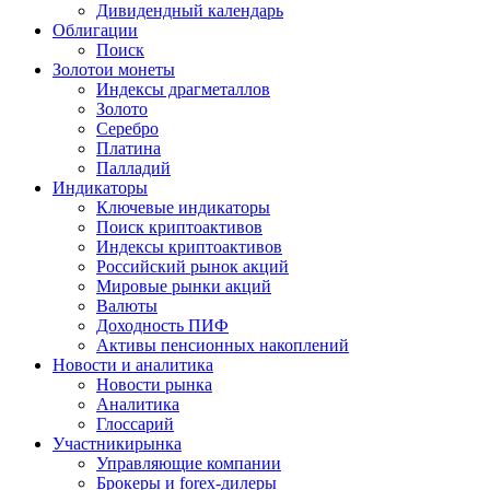
Дивидендный календарь
Облигации
Поиск
Золото
и монеты
Индексы драгметаллов
Золото
Серебро
Платина
Палладий
Индикаторы
Ключевые индикаторы
Поиск криптоактивов
Индексы криптоактивов
Российский рынок акций
Мировые рынки акций
Валюты
Доходность ПИФ
Активы пенсионных накоплений
Новости и аналитика
Новости рынка
Аналитика
Глоссарий
Участники
рынка
Управляющие компании
Брокеры и forex-дилеры