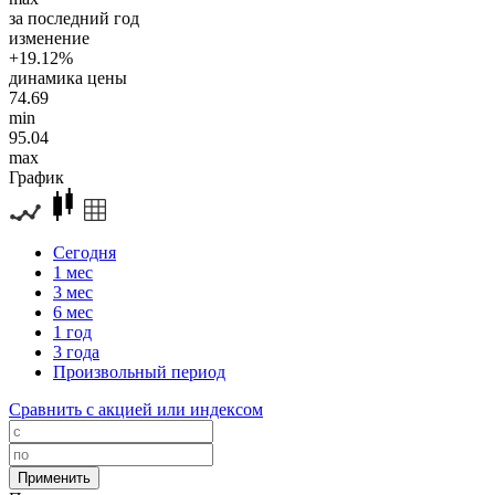
за последний год
изменение
+19.12%
динамика цены
74.69
min
95.04
max
График
Сегодня
1 мес
3 мес
6 мес
1 год
3 года
Произвольный период
Сравнить с акцией или индексом