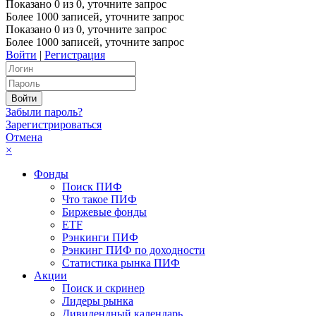
Показано
0
из
0
, уточните запрос
Более 1000 записей, уточните запрос
Показано
0
из
0
, уточните запрос
Более 1000 записей, уточните запрос
Войти
|
Регистрация
Забыли пароль?
Зарегистрироваться
Отмена
×
Фонды
Поиск ПИФ
Что такое ПИФ
Биржевые фонды
ETF
Рэнкинги ПИФ
Рэнкинг ПИФ по доходности
Статистика рынка ПИФ
Акции
Поиск и скринер
Лидеры рынка
Дивидендный календарь