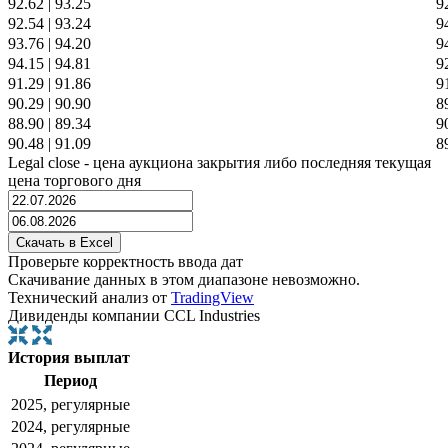
92.62
|
93.25
9
92.54
|
93.24
9
93.76
|
94.20
9
94.15
|
94.81
9
91.29
|
91.86
9
90.29
|
90.90
8
88.90
|
89.34
9
90.48
|
91.09
8
Legal close - цена аукциона закрытия либо последняя текущая
цена торгового дня
Проверьте корректность ввода дат
Скачивание данных в этом диапазоне невозможно.
Технический анализ от
TradingView
Дивиденды компании CCL Industries
История выплат
Период
2025, регулярные
2024, регулярные