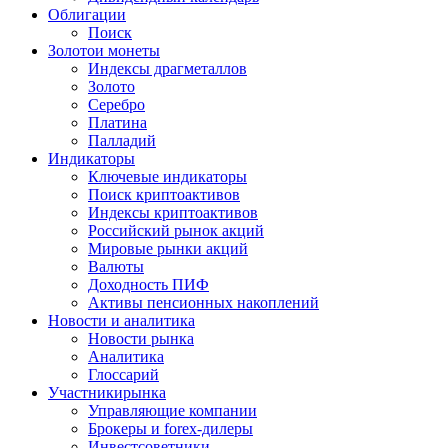
Облигации
Поиск
Золото
и монеты
Индексы драгметаллов
Золото
Серебро
Платина
Палладий
Индикаторы
Ключевые индикаторы
Поиск криптоактивов
Индексы криптоактивов
Российский рынок акций
Мировые рынки акций
Валюты
Доходность ПИФ
Активы пенсионных накоплений
Новости и аналитика
Новости рынка
Аналитика
Глоссарий
Участники
рынка
Управляющие компании
Брокеры и forex-дилеры
Инвестсоветники