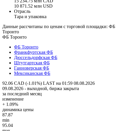
15 234.75 млн CAD
10 871.52 млн USD
Отрасль
Тара и упаковка
Данные рассчитаны по ценам с торговой площадки: ФБ
Торонто
ФБ Торонто
ФБ Торонто
Франкфуртская ФБ
Дюссельдорфская ФБ
Штутгартская ФБ
Ганноверская ФБ
Мексиканская ФБ
92.06 CAD (-1.01%)
LAST на 01:59 08.08.2026
09.08.2026 - выходной, биржа закрыта
за последний месяц
изменение
+ 1.09%
динамика цены
87.87
min
95.04
max