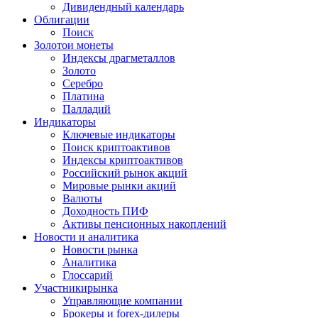
Дивидендный календарь
Облигации
Поиск
Золото
и монеты
Индексы драгметаллов
Золото
Серебро
Платина
Палладий
Индикаторы
Ключевые индикаторы
Поиск криптоактивов
Индексы криптоактивов
Российский рынок акций
Мировые рынки акций
Валюты
Доходность ПИФ
Активы пенсионных накоплений
Новости и аналитика
Новости рынка
Аналитика
Глоссарий
Участники
рынка
Управляющие компании
Брокеры и forex-дилеры