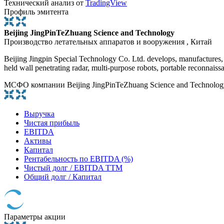
Технический анализ от
TradingView
Профиль эмитента
Beijing JingPinTeZhuang Science and Technology
Производство летательных аппаратов и вооружения , Китай
Beijing Jingpin Special Technology Co. Ltd. develops, manufactures, 
held wall penetrating radar, multi-purpose robots, portable reconnais
МСФО компании Beijing JingPinTeZhuang Science and Technolog
Выручка
Чистая прибыль
EBITDA
Активы
Капитал
Рентабельность по EBITDA (%)
Чистый долг / EBITDA TTM
Общий долг / Капитал
Параметры акции