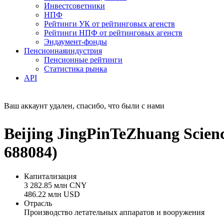
Инвестсоветники
НПФ
Рейтинги УК от рейтинговых агенств
Рейтинги НПФ от рейтинговых агенств
Эндаумент-фонды
Пенсионная
индустрия
Пенсионные рейтинги
Статистика рынка
API
Ваш аккаунт удален, спасибо, что были с нами
Beijing JingPinTeZhuang Scie
688084)
Капитализация
3 282.85 млн CNY
486.22 млн USD
Отрасль
Производство летательных аппаратов и вооружения