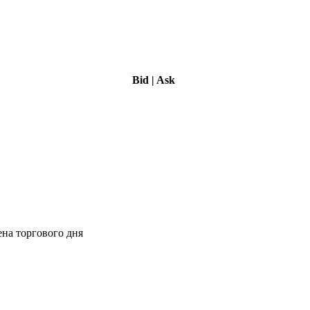
Bid
|
Ask
ена торгового дня