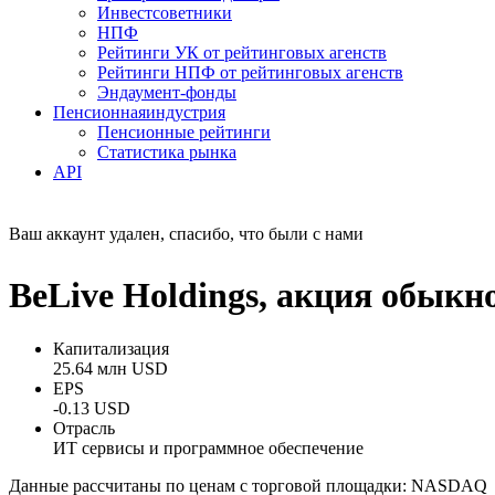
Инвестсоветники
НПФ
Рейтинги УК от рейтинговых агенств
Рейтинги НПФ от рейтинговых агенств
Эндаумент-фонды
Пенсионная
индустрия
Пенсионные рейтинги
Статистика рынка
API
Ваш аккаунт удален, спасибо, что были с нами
BeLive Holdings, акция обыкн
Капитализация
25.64 млн USD
EPS
-0.13 USD
Отрасль
ИТ сервисы и программное обеспечение
Данные рассчитаны по ценам с торговой площадки: NASDAQ