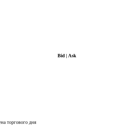
Bid
|
Ask
ена торгового дня