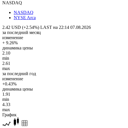
NASDAQ
NASDAQ
NYSE Arca
2.42 USD (+2.54%)
LAST на 22:14 07.08.2026
за последний месяц
изменение
+ 9.26%
динамика цены
2.10
min
2.61
max
за последний год
изменение
+0.43%
динамика цены
1.91
min
4.33
max
График