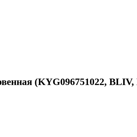
овенная (KYG096751022, BLIV,