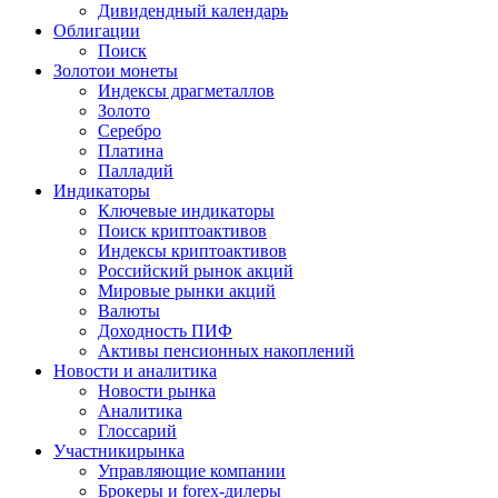
Дивидендный календарь
Облигации
Поиск
Золото
и монеты
Индексы драгметаллов
Золото
Серебро
Платина
Палладий
Индикаторы
Ключевые индикаторы
Поиск криптоактивов
Индексы криптоактивов
Российский рынок акций
Мировые рынки акций
Валюты
Доходность ПИФ
Активы пенсионных накоплений
Новости и аналитика
Новости рынка
Аналитика
Глоссарий
Участники
рынка
Управляющие компании
Брокеры и forex-дилеры