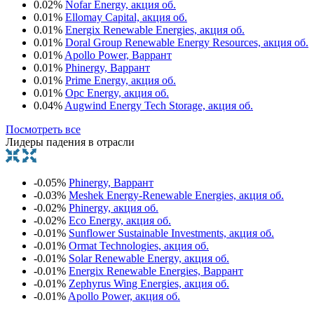
0.02%
Nofar Energy, акция об.
0.01%
Ellomay Capital, акция об.
0.01%
Energix Renewable Energies, акция об.
0.01%
Doral Group Renewable Energy Resources, акция об.
0.01%
Apollo Power, Варрант
0.01%
Phinergy, Варрант
0.01%
Prime Energy, акция об.
0.01%
Opc Energy, акция об.
0.04%
Augwind Energy Tech Storage, акция об.
Посмотреть все
Лидеры падения в отрасли
-0.05%
Phinergy, Варрант
-0.03%
Meshek Energy-Renewable Energies, акция об.
-0.02%
Phinergy, акция об.
-0.02%
Eco Energy, акция об.
-0.01%
Sunflower Sustainable Investments, акция об.
-0.01%
Ormat Technologies, акция об.
-0.01%
Solar Renewable Energy, акция об.
-0.01%
Energix Renewable Energies, Варрант
-0.01%
Zephyrus Wing Energies, акция об.
-0.01%
Apollo Power, акция об.