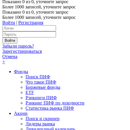
Показано
0
из
0
, уточните запрос
Более 1000 записей, уточните запрос
Показано
0
из
0
, уточните запрос
Более 1000 записей, уточните запрос
Войти
|
Регистрация
Забыли пароль?
Зарегистрироваться
Отмена
×
Фонды
Поиск ПИФ
Что такое ПИФ
Биржевые фонды
ETF
Рэнкинги ПИФ
Рэнкинг ПИФ по доходности
Статистика рынка ПИФ
Акции
Поиск и скринер
Лидеры рынка
Дивидендный календарь