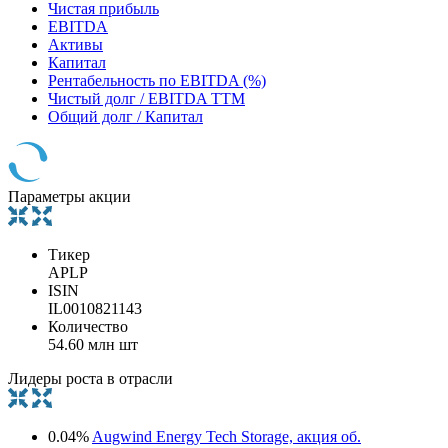
Чистая прибыль
EBITDA
Активы
Капитал
Рентабельность по EBITDA (%)
Чистый долг / EBITDA TTM
Общий долг / Капитал
Параметры акции
Тикер
APLP
ISIN
IL0010821143
Количество
54.60 млн шт
Лидеры роста в отрасли
0.04%
Augwind Energy Tech Storage, акция об.