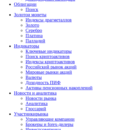
Облигации
Поиск
Золото
и монеты
Индексы драгметаллов
Золото
Серебро
Платина
Палладий
Индикаторы
Ключевые индикаторы
Поиск криптоактивов
Индексы криптоактивов
Российский рынок акций
Мировые рынки акций
Валюты
Доходность ПИФ
Активы пенсионных накоплений
Новости и аналитика
Новости рынка
Аналитика
Глоссарий
Участники
рынка
Управляющие компании
Брокеры и forex-дилеры
Инвестсоветники