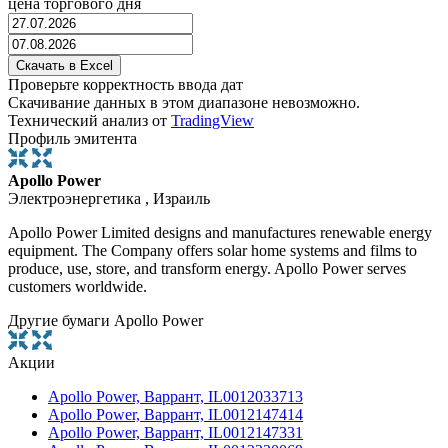
цена торгового дня
Проверьте корректность ввода дат
Скачивание данных в этом диапазоне невозможно.
Технический анализ от
TradingView
Профиль эмитента
Apollo Power
Электроэнергетика , Израиль
Apollo Power Limited designs and manufactures renewable energy
equipment. The Company offers solar home systems and films to
produce, use, store, and transform energy. Apollo Power serves
customers worldwide.
Другие бумаги Apollo Power
Акции
Apollo Power, Варрант, IL0012033713
Apollo Power, Варрант, IL0012147414
Apollo Power, Варрант, IL0012147331