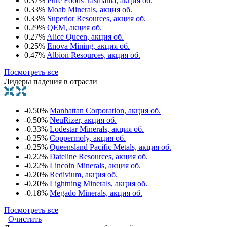
0.37%
Pure Foods Tasmania, акция об.
0.33%
Moab Minerals, акция об.
0.33%
Superior Resources, акция об.
0.29%
QEM, акция об.
0.27%
Alice Queen, акция об.
0.25%
Enova Mining, акция об.
0.47%
Albion Resources, акция об.
Посмотреть все
Лидеры падения в отрасли
-0.50%
Manhattan Corporation, акция об.
-0.50%
NeuRizer, акция об.
-0.33%
Lodestar Minerals, акция об.
-0.25%
Coppermoly, акция об.
-0.25%
Queensland Pacific Metals, акция об.
-0.22%
Dateline Resources, акция об.
-0.22%
Lincoln Minerals, акция об.
-0.20%
Redivium, акция об.
-0.20%
Lightning Minerals, акция об.
-0.18%
Megado Minerals, акция об.
Посмотреть все
Очистить