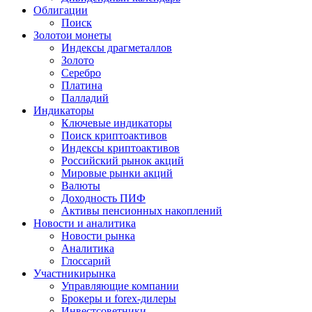
Облигации
Поиск
Золото
и монеты
Индексы драгметаллов
Золото
Серебро
Платина
Палладий
Индикаторы
Ключевые индикаторы
Поиск криптоактивов
Индексы криптоактивов
Российский рынок акций
Мировые рынки акций
Валюты
Доходность ПИФ
Активы пенсионных накоплений
Новости и аналитика
Новости рынка
Аналитика
Глоссарий
Участники
рынка
Управляющие компании
Брокеры и forex-дилеры
Инвестсоветники