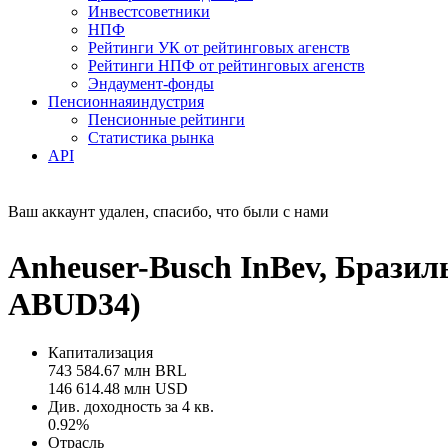
Инвестсоветники
НПФ
Рейтинги УК от рейтинговых агенств
Рейтинги НПФ от рейтинговых агенств
Эндаумент-фонды
Пенсионная
индустрия
Пенсионные рейтинги
Статистика рынка
API
Ваш аккаунт удален, спасибо, что были с нами
Anheuser-Busch InBev, Брази
ABUD34)
Капитализация
743 584.67 млн BRL
146 614.48 млн USD
Див. доходность за 4 кв.
0.92%
Отрасль