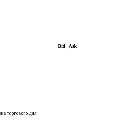
Bid
|
Ask
ена торгового дня