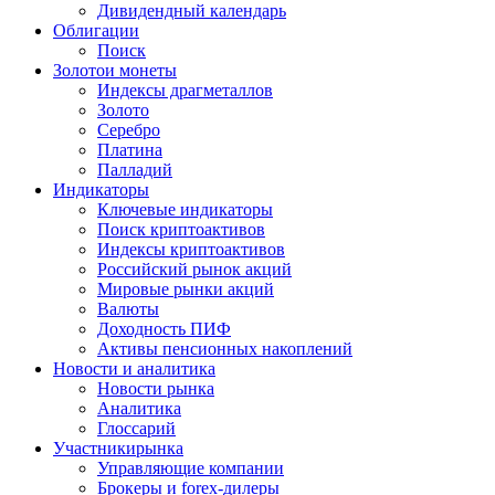
Дивидендный календарь
Облигации
Поиск
Золото
и монеты
Индексы драгметаллов
Золото
Серебро
Платина
Палладий
Индикаторы
Ключевые индикаторы
Поиск криптоактивов
Индексы криптоактивов
Российский рынок акций
Мировые рынки акций
Валюты
Доходность ПИФ
Активы пенсионных накоплений
Новости и аналитика
Новости рынка
Аналитика
Глоссарий
Участники
рынка
Управляющие компании
Брокеры и forex-дилеры