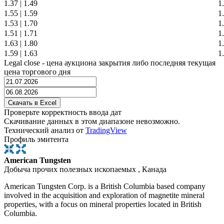
1.37
|
1.49
1
1.55
|
1.59
1
1.53
|
1.70
1
1.51
|
1.71
1
1.63
|
1.80
1
1.59
|
1.63
1
Legal close - цена аукциона закрытия либо последняя текущая
цена торгового дня
Проверьте корректность ввода дат
Скачивание данных в этом диапазоне невозможно.
Технический анализ от
TradingView
Профиль эмитента
American Tungsten
Добыча прочих полезных ископаемых , Канада
American Tungsten Corp. is a British Columbia based company
involved in the acquisition and exploration of magnetite mineral
properties, with a focus on mineral properties located in British
Columbia.