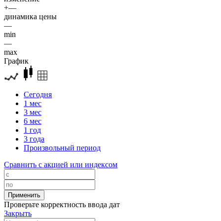
+—
динамика цены
—
min
—
max
График
Сегодня
1 мес
3 мес
6 мес
1 год
3 года
Произвольный период
Сравнить с акцией или индексом
Проверьте корректность ввода дат
Закрыть