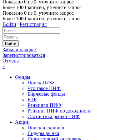
Показано
0
из
0
, уточните запрос
Более 1000 записей, уточните запрос
Показано
0
из
0
, уточните запрос
Более 1000 записей, уточните запрос
Войти
|
Регистрация
Забыли пароль?
Зарегистрироваться
Отмена
×
Фонды
Поиск ПИФ
Что такое ПИФ
Биржевые фонды
ETF
Рэнкинги ПИФ
Рэнкинг ПИФ по доходности
Статистика рынка ПИФ
Акции
Поиск и скринер
Лидеры рынка
Дивидендный календарь