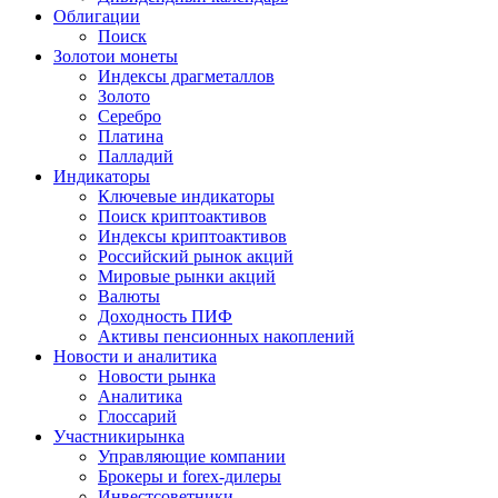
Облигации
Поиск
Золото
и монеты
Индексы драгметаллов
Золото
Серебро
Платина
Палладий
Индикаторы
Ключевые индикаторы
Поиск криптоактивов
Индексы криптоактивов
Российский рынок акций
Мировые рынки акций
Валюты
Доходность ПИФ
Активы пенсионных накоплений
Новости и аналитика
Новости рынка
Аналитика
Глоссарий
Участники
рынка
Управляющие компании
Брокеры и forex-дилеры
Инвестсоветники