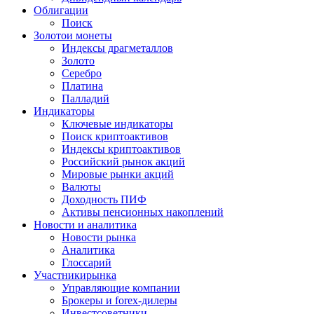
Облигации
Поиск
Золото
и монеты
Индексы драгметаллов
Золото
Серебро
Платина
Палладий
Индикаторы
Ключевые индикаторы
Поиск криптоактивов
Индексы криптоактивов
Российский рынок акций
Мировые рынки акций
Валюты
Доходность ПИФ
Активы пенсионных накоплений
Новости и аналитика
Новости рынка
Аналитика
Глоссарий
Участники
рынка
Управляющие компании
Брокеры и forex-дилеры
Инвестсоветники