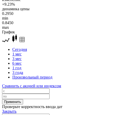
+9.23%
динамика цены
0.2950
min
0.8450
max
График
Сегодня
1 мес
3 мес
6 мес
1 год
3 года
Произвольный период
Сравнить с акцией или индексом
Проверьте корректность ввода дат
Закрыть