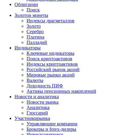
Облигации
Поиск
Золото
и монеты
Индексы драгметаллов
Золото
Серебро
Платина
Палладий
Индикаторы
Ключевые индикаторы
Поиск криптоактивов
Индексы криптоактивов
Российский рынок акций
Мировые рынки акций
Валюты
Доходность ПИФ
Активы пенсионных накоплений
Новости и аналитика
Новости рынка
Аналитика
Глоссарий
Участники
рынка
Управляющие компании
Брокеры и forex-дилеры
Инвестсоветники