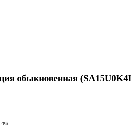
акция обыкновенная (SA15U0K4L
я ФБ