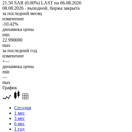
21.50 SAR (0.00%)
LAST на 06.08.2026
08.08.2026 - выходной, биржа закрыта
за последний месяц
изменение
-10.42%
динамика цены
min
22.990000
max
за последний год
изменение
+—
динамика цены
min
—
max
График
Сегодня
1 мес
3 мес
6 мес
1 год