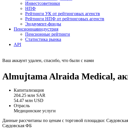
Инвестсоветники
НПФ
Рейтинги УК от рейтинговых агенств
Рейтинги НПФ от рейтинговых агенств
Эндаумент-фонды
Пенсионная
индустрия
Пенсионные рейтинги
Статистика рынка
API
Ваш аккаунт удален, спасибо, что были с нами
Almujtama Alraida Medical, 
Капитализация
204.25 млн SAR
54.47 млн USD
Отрасль
Медицинские услуги
Данные рассчитаны по ценам с торговой площадки: Саудовска
Саудовская ФБ