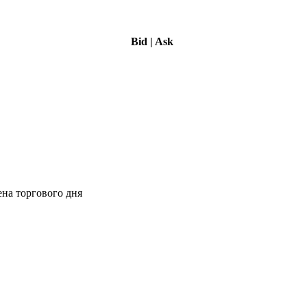
Bid
|
Ask
ена торгового дня