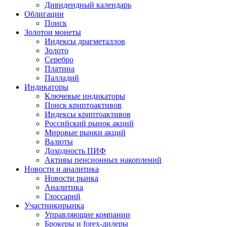
Дивидендный календарь
Облигации
Поиск
Золото
и монеты
Индексы драгметаллов
Золото
Серебро
Платина
Палладий
Индикаторы
Ключевые индикаторы
Поиск криптоактивов
Индексы криптоактивов
Российский рынок акций
Мировые рынки акций
Валюты
Доходность ПИФ
Активы пенсионных накоплений
Новости и аналитика
Новости рынка
Аналитика
Глоссарий
Участники
рынка
Управляющие компании
Брокеры и forex-дилеры