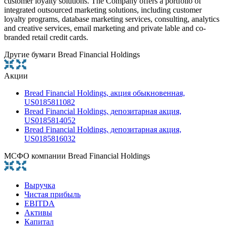
customer loyalty solutions. The Company offers a portfolio of
integrated outsourced marketing solutions, including customer
loyalty programs, database marketing services, consulting, analytics
and creative services, email marketing and private lable and co-
branded retail credit cards.
Другие бумаги Bread Financial Holdings
Акции
Bread Financial Holdings, акция обыкновенная,
US0185811082
Bread Financial Holdings, депозитарная акция,
US0185814052
Bread Financial Holdings, депозитарная акция,
US0185816032
МСФО компании Bread Financial Holdings
Выручка
Чистая прибыль
EBITDA
Активы
Капитал