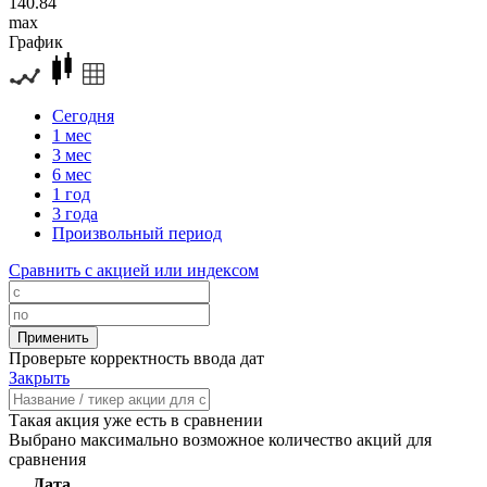
140.84
max
График
Сегодня
1 мес
3 мес
6 мес
1 год
3 года
Произвольный период
Сравнить с акцией или индексом
Проверьте корректность ввода дат
Закрыть
Такая акция уже есть в сравнении
Выбрано максимально возможное количество акций для
сравнения
Дата