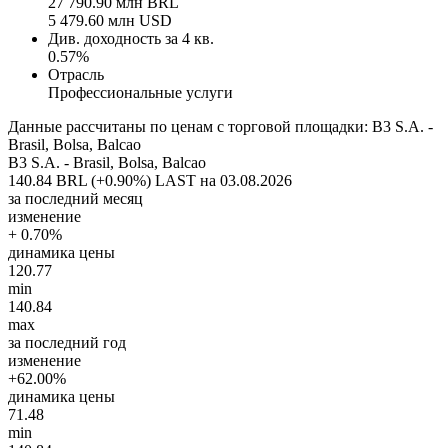
27 790.90 млн BRL
5 479.60 млн USD
Див. доходность за 4 кв.
0.57%
Отрасль
Профессиональные услуги
Данные рассчитаны по ценам с торговой площадки: B3 S.A. -
Brasil, Bolsa, Balcao
B3 S.A. - Brasil, Bolsa, Balcao
140.84 BRL (+0.90%)
LAST на 03.08.2026
за последний месяц
изменение
+ 0.70%
динамика цены
120.77
min
140.84
max
за последний год
изменение
+62.00%
динамика цены
71.48
min