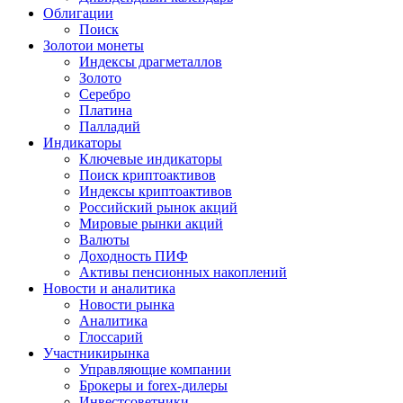
Облигации
Поиск
Золото
и монеты
Индексы драгметаллов
Золото
Серебро
Платина
Палладий
Индикаторы
Ключевые индикаторы
Поиск криптоактивов
Индексы криптоактивов
Российский рынок акций
Мировые рынки акций
Валюты
Доходность ПИФ
Активы пенсионных накоплений
Новости и аналитика
Новости рынка
Аналитика
Глоссарий
Участники
рынка
Управляющие компании
Брокеры и forex-дилеры
Инвестсоветники