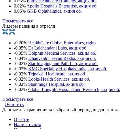
0.03%
Fortis Healthcare Holdings, акция об.
0.02%
Apollo Hospitals Enterprise, акция об.
0.06%
GKB Ophthalmics, акция об.
Посмотреть все
Лидеры падения в отрасли
-0.20%
HealthCare Global Enterprises, rights
-0.05%
Dr Lalchandani Labs, акция об.
-0.05%
Dolphin Medical Services, акция об.
-0.04%
Dhanvantri Jeevan Rekha, акция об.
-0.02%
Star Imaging and Path Lab, акция об.
-0.02%
KMC Speciality Hospitals India, акция об.
-0.02%
Tejnaksh Healthcare, акция об.
-0.02%
Looks Health Services, акция об.
-0.02%
Shanmuga Hospital, акция об.
-0.02%
Global Longlife Hospital and Research, акция об.
Посмотреть все
Очистить
Данные для сравнения за выбранный период не доступны.
О сайте
Написать нам