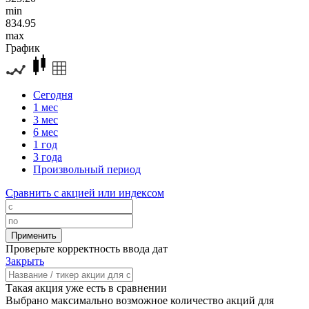
min
834.95
max
График
Сегодня
1 мес
3 мес
6 мес
1 год
3 года
Произвольный период
Сравнить с акцией или индексом
Проверьте корректность ввода дат
Закрыть
Такая акция уже есть в сравнении
Выбрано максимально возможное количество акций для