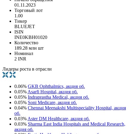
01.11.2023
Торговый лот
1.00
Тикер
BLUEJET
ISIN
INE0KBH01020
Количество
189.28 млн шт
Номинал
2 INR
Лидеры роста в отрасли
0.06%
GKB Ophthalmics, акция об.
0.05%
Asarfi Hospital, акция об.
0.05%
Indraprastha Medical, акция об.
0.05%
Soni Medicare, акция об.
0.04%
Chennai Meenakshi Multispeciality Hospital, акция
об.
0.03%
Aster DM Healthcare, акция об.
0.03%
Sharma East India Hospitals and Medical Research,
акция об.