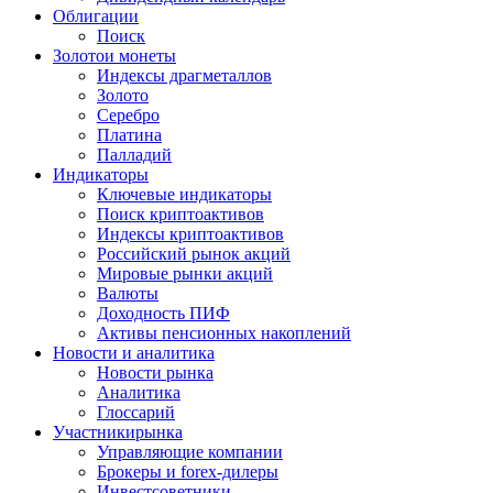
Облигации
Поиск
Золото
и монеты
Индексы драгметаллов
Золото
Серебро
Платина
Палладий
Индикаторы
Ключевые индикаторы
Поиск криптоактивов
Индексы криптоактивов
Российский рынок акций
Мировые рынки акций
Валюты
Доходность ПИФ
Активы пенсионных накоплений
Новости и аналитика
Новости рынка
Аналитика
Глоссарий
Участники
рынка
Управляющие компании
Брокеры и forex-дилеры
Инвестсоветники