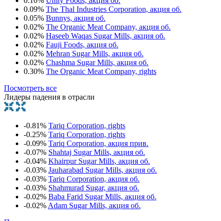
0.10%
Unity Foods, акция об.
0.09%
The Thal Industries Corporation, акция об.
0.05%
Bunnys, акция об.
0.02%
The Organic Meat Company, акция об.
0.02%
Haseeb Waqas Sugar Mills, акция об.
0.02%
Fauji Foods, акция об.
0.02%
Mehran Sugar Mills, акция об.
0.02%
Chashma Sugar Mills, акция об.
0.30%
The Organic Meat Company, rights
Посмотреть все
Лидеры падения в отрасли
-0.81%
Tariq Corporation, rights
-0.25%
Tariq Corporation, rights
-0.09%
Tariq Corporation, акция прив.
-0.07%
Shahtaj Sugar Mills, акция об.
-0.04%
Khairpur Sugar Mills, акция об.
-0.03%
Jauharabad Sugar Mills, акция об.
-0.03%
Tariq Corporation, акция об.
-0.03%
Shahmurad Sugar, акция об.
-0.02%
Baba Farid Sugar Mills, акция об.
-0.02%
Adam Sugar Mills, акция об.