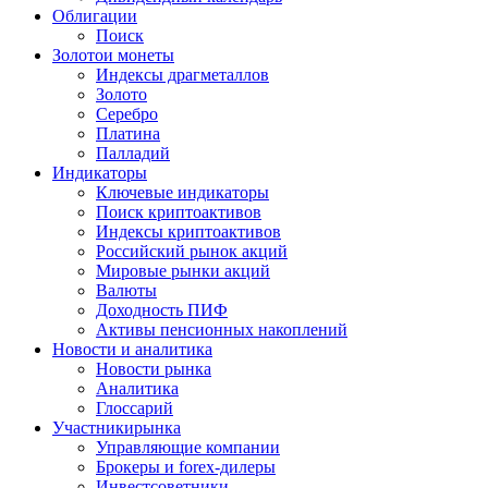
Облигации
Поиск
Золото
и монеты
Индексы драгметаллов
Золото
Серебро
Платина
Палладий
Индикаторы
Ключевые индикаторы
Поиск криптоактивов
Индексы криптоактивов
Российский рынок акций
Мировые рынки акций
Валюты
Доходность ПИФ
Активы пенсионных накоплений
Новости и аналитика
Новости рынка
Аналитика
Глоссарий
Участники
рынка
Управляющие компании
Брокеры и forex-дилеры
Инвестсоветники