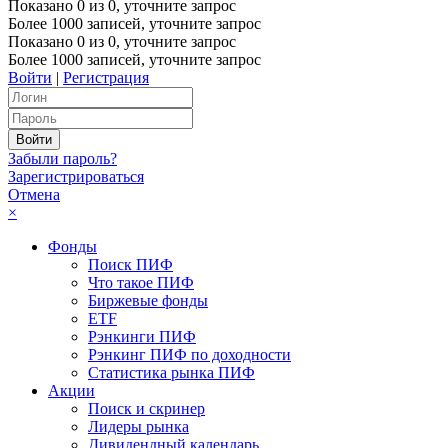
Показано
0
из
0
, уточните запрос
Более 1000 записей, уточните запрос
Показано
0
из
0
, уточните запрос
Более 1000 записей, уточните запрос
Войти
|
Регистрация
Забыли пароль?
Зарегистрироваться
Отмена
×
Фонды
Поиск ПИФ
Что такое ПИФ
Биржевые фонды
ETF
Рэнкинги ПИФ
Рэнкинг ПИФ по доходности
Статистика рынка ПИФ
Акции
Поиск и скринер
Лидеры рынка
Дивидендный календарь