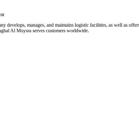
ия
evelops, manages, and maintains logistic facilities, as well as offers 
shghal Al Moysra serves customers worldwide.