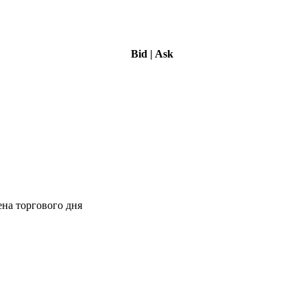
Bid
|
Ask
ена торгового дня