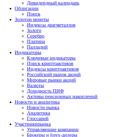
Дивидендный календарь
Облигации
Поиск
Золото
и монеты
Индексы драгметаллов
Золото
Серебро
Платина
Палладий
Индикаторы
Ключевые индикаторы
Поиск криптоактивов
Индексы криптоактивов
Российский рынок акций
Мировые рынки акций
Валюты
Доходность ПИФ
Активы пенсионных накоплений
Новости и аналитика
Новости рынка
Аналитика
Глоссарий
Участники
рынка
Управляющие компании
Брокеры и forex-дилеры