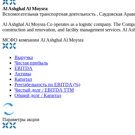
Al Ashghal Al Moysra
Вспомогательная транспортная деятельность , Саудовская Арав
Al Ashghal Al Moysra Co operates as a logistic company. The Company d
construction and renovation, and facility management services. Al A
МСФО компании Al Ashghal Al Moysra
Выручка
Чистая прибыль
EBITDA
Активы
Капитал
Рентабельность по EBITDA (%)
Чистый долг / EBITDA TTM
Общий долг / Капитал
Параметры акции