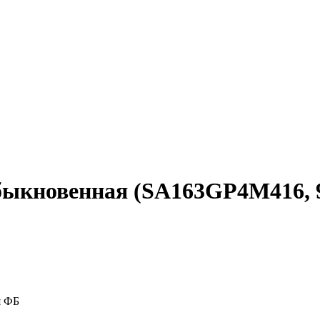
обыкновенная (SA163GP4M416, 
я ФБ