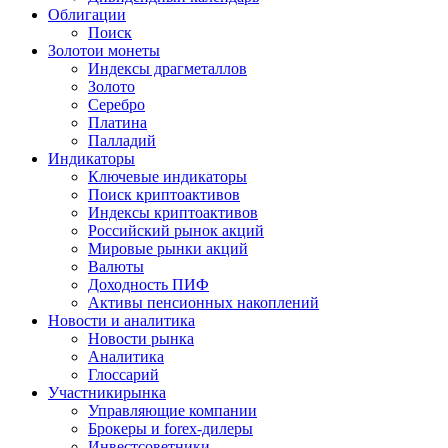
Облигации
Поиск
Золото
и монеты
Индексы драгметаллов
Золото
Серебро
Платина
Палладий
Индикаторы
Ключевые индикаторы
Поиск криптоактивов
Индексы криптоактивов
Российский рынок акций
Мировые рынки акций
Валюты
Доходность ПИФ
Активы пенсионных накоплений
Новости и аналитика
Новости рынка
Аналитика
Глоссарий
Участники
рынка
Управляющие компании
Брокеры и forex-дилеры
Инвестсоветники