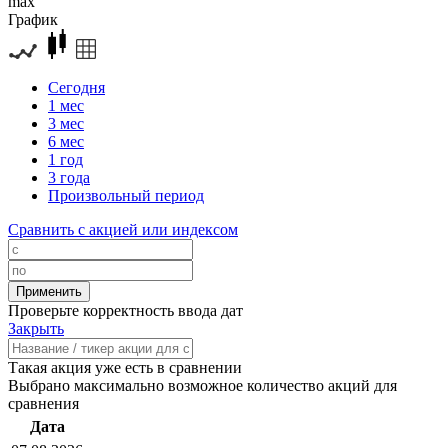
max
График
Сегодня
1 мес
3 мес
6 мес
1 год
3 года
Произвольный период
Сравнить с акцией или индексом
Проверьте корректность ввода дат
Закрыть
Такая акция уже есть в сравнении
Выбрано максимально возможное количество акций для
сравнения
Дата