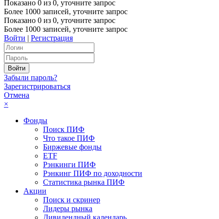
Показано
0
из
0
, уточните запрос
Более 1000 записей, уточните запрос
Показано
0
из
0
, уточните запрос
Более 1000 записей, уточните запрос
Войти
|
Регистрация
Забыли пароль?
Зарегистрироваться
Отмена
×
Фонды
Поиск ПИФ
Что такое ПИФ
Биржевые фонды
ETF
Рэнкинги ПИФ
Рэнкинг ПИФ по доходности
Статистика рынка ПИФ
Акции
Поиск и скринер
Лидеры рынка
Дивидендный календарь