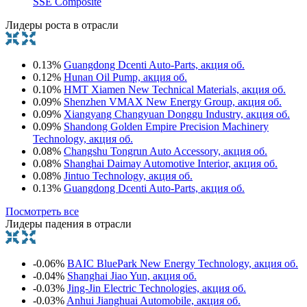
SSE Composite
Лидеры роста в отрасли
0.13%
Guangdong Dcenti Auto-Parts, акция об.
0.12%
Hunan Oil Pump, акция об.
0.10%
HMT Xiamen New Technical Materials, акция об.
0.09%
Shenzhen VMAX New Energy Group, акция об.
0.09%
Xiangyang Changyuan Donggu Industry, акция об.
0.09%
Shandong Golden Empire Precision Machinery
Technology, акция об.
0.08%
Changshu Tongrun Auto Accessory, акция об.
0.08%
Shanghai Daimay Automotive Interior, акция об.
0.08%
Jintuo Technology, акция об.
0.13%
Guangdong Dcenti Auto-Parts, акция об.
Посмотреть все
Лидеры падения в отрасли
-0.06%
BAIC BluePark New Energy Technology, акция об.
-0.04%
Shanghai Jiao Yun, акция об.
-0.03%
Jing-Jin Electric Technologies, акция об.
-0.03%
Anhui Jianghuai Automobile, акция об.