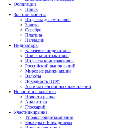
Облигации
Поиск
Золото
и монеты
Индексы драгметаллов
Золото
Серебро
Платина
Палладий
Индикаторы
Ключевые индикаторы
Поиск криптоактивов
Индексы криптоактивов
Российский рынок акций
Мировые рынки акций
Валюты
Доходность ПИФ
Активы пенсионных накоплений
Новости и аналитика
Новости рынка
Аналитика
Глоссарий
Участники
рынка
Управляющие компании
Брокеры и forex-дилеры
Инвестсоветники