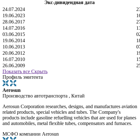
Экс-дивидендная дата
24.07.2024
2
19.06.2023
1
28.06.2017
2
14.07.2016
1
03.06.2015
0
19.06.2014
1
10.06.2013
0
20.06.2012
1
16.07.2010
1
26.06.2009
2
Показать все
Скрыть
Профиль эмитента
Aerosun
Производство автотранспорта , Китай
Aerosun Corporation researches, designs, and manufactures aviation
related products, special vehicles and tubes. The Company's
products include gasoline refuelling vehicles that are used for planes
and automobiles, metal flexible tubes, compensators and furnaces.
МСФО компании Aerosun