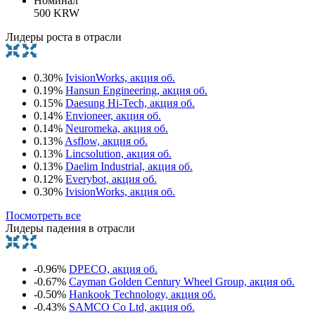
Номинал
500 KRW
Лидеры роста в отрасли
0.30%
IvisionWorks, акция об.
0.19%
Hansun Engineering, акция об.
0.15%
Daesung Hi-Tech, акция об.
0.14%
Envioneer, акция об.
0.14%
Neuromeka, акция об.
0.13%
Asflow, акция об.
0.13%
Lincsolution, акция об.
0.13%
Daelim Industrial, акция об.
0.12%
Everybot, акция об.
0.30%
IvisionWorks, акция об.
Посмотреть все
Лидеры падения в отрасли
-0.96%
DPECO, акция об.
-0.67%
Cayman Golden Century Wheel Group, акция об.
-0.50%
Hankook Technology, акция об.
-0.43%
SAMCO Co Ltd, акция об.