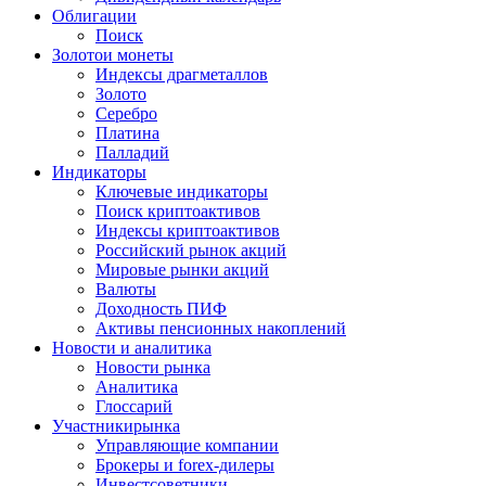
Облигации
Поиск
Золото
и монеты
Индексы драгметаллов
Золото
Серебро
Платина
Палладий
Индикаторы
Ключевые индикаторы
Поиск криптоактивов
Индексы криптоактивов
Российский рынок акций
Мировые рынки акций
Валюты
Доходность ПИФ
Активы пенсионных накоплений
Новости и аналитика
Новости рынка
Аналитика
Глоссарий
Участники
рынка
Управляющие компании
Брокеры и forex-дилеры
Инвестсоветники