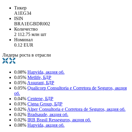
Тикер
A1EG34
ISIN
BRA1EGBDR002
Количество
2 112.75 млн шт
Номинал
0.12 EUR
Лидеры роста в отрасли
0.08%
Hapvida, акция об.
0.05%
Metlife, БДР
0.05%
Assurant, БДР
0.05%
Qualicorp Consultoria e Corretora de Seguros, акция
об.
0.04%
Centene, БДР
0.03%
Cigna Group, БДР
0.02%
Alper Consultoria e Corretora de Seguros, акция об.
0.02%
Bradsaude, акция об.
0.02%
IRB Brasil Resseguros, акция об.
0.08%
Hapvida, акция об.