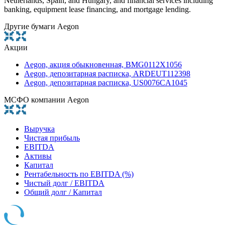
Netherlands, Spain, and Hungary, and financial services including
banking, equipment lease financing, and mortgage lending.
Другие бумаги Aegon
Акции
Aegon, акция обыкновенная, BMG0112X1056
Aegon, депозитарная расписка, ARDEUT112398
Aegon, депозитарная расписка, US0076CA1045
МСФО компании Aegon
Выручка
Чистая прибыль
EBITDA
Активы
Капитал
Рентабельность по EBITDA (%)
Чистый долг / EBITDA
Общий долг / Капитал