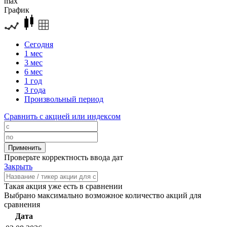
max
График
Сегодня
1 мес
3 мес
6 мес
1 год
3 года
Произвольный период
Сравнить с акцией или индексом
Проверьте корректность ввода дат
Закрыть
Такая акция уже есть в сравнении
Выбрано максимально возможное количество акций для
сравнения
Дата