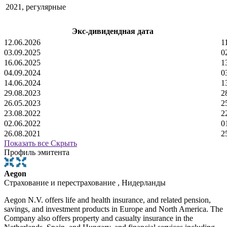
2021, регулярные
Экс-дивидендная дата
12.06.2026
1
03.09.2025
0
16.06.2025
1
04.09.2024
0
14.06.2024
1
29.08.2023
2
26.05.2023
2
23.08.2022
2
02.06.2022
0
26.08.2021
2
Показать все
Скрыть
Профиль эмитента
Aegon
Страхование и перестрахование , Нидерланды
Aegon N.V. offers life and health insurance, and related pension,
savings, and investment products in Europe and North America. The
Company also offers property and casualty insurance in the