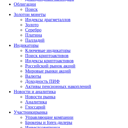
Облигации
Поиск
Золото
и монеты
Индексы драгметаллов
Золото
Серебро
Платина
Палладий
Индикаторы
Ключевые индикаторы
Поиск криптоактивов
Индексы криптоактивов
Российский рынок акций
Мировые рынки акций
Валюты
Доходность ПИФ
Активы пенсионных накоплений
Новости и аналитика
Новости рынка
Аналитика
Глоссарий
Участники
рынка
Управляющие компании
Брокеры и forex-дилеры
Инвестсоветники