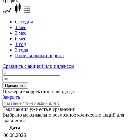
График
Сегодня
1 мес
3 мес
6 мес
1 год
3 года
Произвольный период
Сравнить с акцией или индексом
Проверьте корректность ввода дат
Закрыть
Такая акция уже есть в сравнении
Выбрано максимально возможное количество акций для
сравнения
Дата
06.08.2026