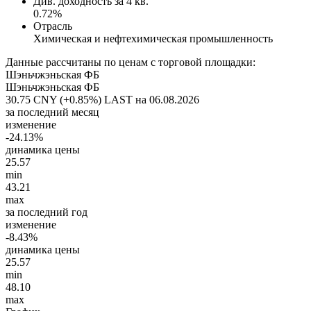
Див. доходность за 4 кв.
0.72%
Отрасль
Химическая и нефтехимическая промышленность
Данные рассчитаны по ценам с торговой площадки:
Шэньчжэньская ФБ
Шэньчжэньская ФБ
30.75 CNY (+0.85%)
LAST на 06.08.2026
за последний месяц
изменение
-24.13%
динамика цены
25.57
min
43.21
max
за последний год
изменение
-8.43%
динамика цены
25.57
min
48.10
max