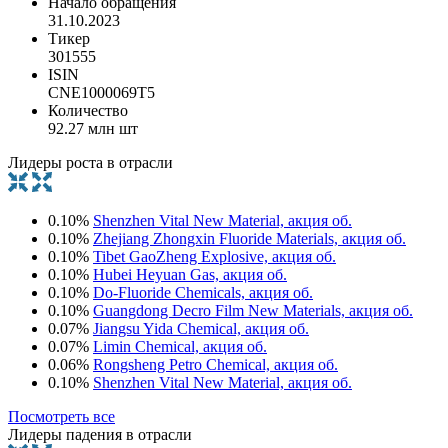
Начало обращения
31.10.2023
Тикер
301555
ISIN
CNE1000069T5
Количество
92.27 млн шт
Лидеры роста в отрасли
0.10%
Shenzhen Vital New Material, акция об.
0.10%
Zhejiang Zhongxin Fluoride Materials, акция об.
0.10%
Tibet GaoZheng Explosive, акция об.
0.10%
Hubei Heyuan Gas, акция об.
0.10%
Do-Fluoride Chemicals, акция об.
0.10%
Guangdong Decro Film New Materials, акция об.
0.07%
Jiangsu Yida Chemical, акция об.
0.07%
Limin Chemical, акция об.
0.06%
Rongsheng Petro Chemical, акция об.
0.10%
Shenzhen Vital New Material, акция об.
Посмотреть все
Лидеры падения в отрасли