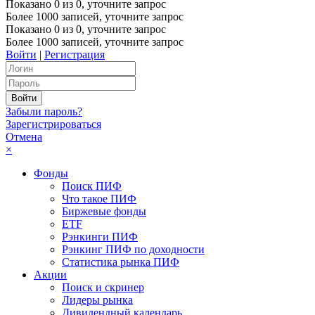
Показано
0
из
0
, уточните запрос
Более 1000 записей, уточните запрос
Показано
0
из
0
, уточните запрос
Более 1000 записей, уточните запрос
Войти
|
Регистрация
Забыли пароль?
Зарегистрироваться
Отмена
×
Фонды
Поиск ПИФ
Что такое ПИФ
Биржевые фонды
ETF
Рэнкинги ПИФ
Рэнкинг ПИФ по доходности
Статистика рынка ПИФ
Акции
Поиск и скринер
Лидеры рынка
Дивидендный календарь