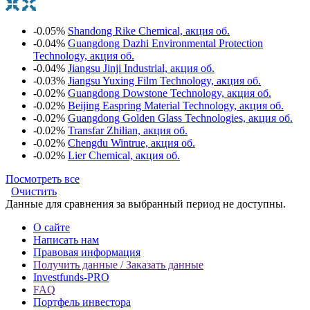
-0.05%
Shandong Rike Chemical, акция об.
-0.04%
Guangdong Dazhi Environmental Protection
Technology, акция об.
-0.04%
Jiangsu Jinji Industrial, акция об.
-0.03%
Jiangsu Yuxing Film Technology, акция об.
-0.02%
Guangdong Dowstone Technology, акция об.
-0.02%
Beijing Easpring Material Technology, акция об.
-0.02%
Guangdong Golden Glass Technologies, акция об.
-0.02%
Transfar Zhilian, акция об.
-0.02%
Chengdu Wintrue, акция об.
-0.02%
Lier Chemical, акция об.
Посмотреть все
Очистить
Данные для сравнения за выбранный период не доступны.
О сайте
Написать нам
Правовая информация
Получить данные / Заказать данные
Investfunds-PRO
FAQ
Портфель инвестора