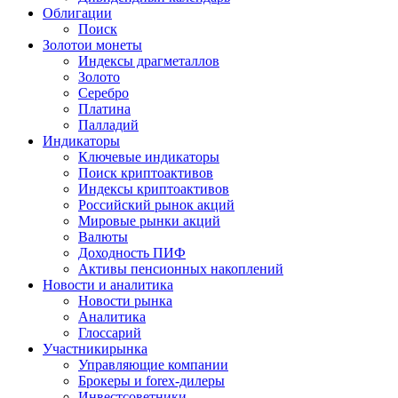
Облигации
Поиск
Золото
и монеты
Индексы драгметаллов
Золото
Серебро
Платина
Палладий
Индикаторы
Ключевые индикаторы
Поиск криптоактивов
Индексы криптоактивов
Российский рынок акций
Мировые рынки акций
Валюты
Доходность ПИФ
Активы пенсионных накоплений
Новости и аналитика
Новости рынка
Аналитика
Глоссарий
Участники
рынка
Управляющие компании
Брокеры и forex-дилеры
Инвестсоветники