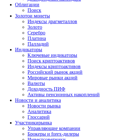
Облигации
Поиск
Золото
и монеты
Индексы драгметаллов
Золото
Серебро
Платина
Палладий
Индикаторы
Ключевые индикаторы
Поиск криптоактивов
Индексы криптоактивов
Российский рынок акций
Мировые рынки акций
Валюты
Доходность ПИФ
Активы пенсионных накоплений
Новости и аналитика
Новости рынка
Аналитика
Глоссарий
Участники
рынка
Управляющие компании
Брокеры и forex-дилеры
Инвестсоветники