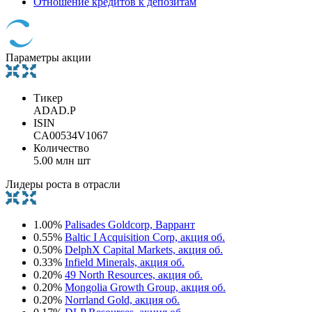
Отношение кредитов к депозитам
Параметры акции
Тикер
ADAD.P
ISIN
CA00534V1067
Количество
5.00 млн шт
Лидеры роста в отрасли
1.00%
Palisades Goldcorp, Варрант
0.55%
Baltic I Acquisition Corp, акция об.
0.50%
DelphX Capital Markets, акция об.
0.33%
Infield Minerals, акция об.
0.20%
49 North Resources, акция об.
0.20%
Mongolia Growth Group, акция об.
0.20%
Norrland Gold, акция об.