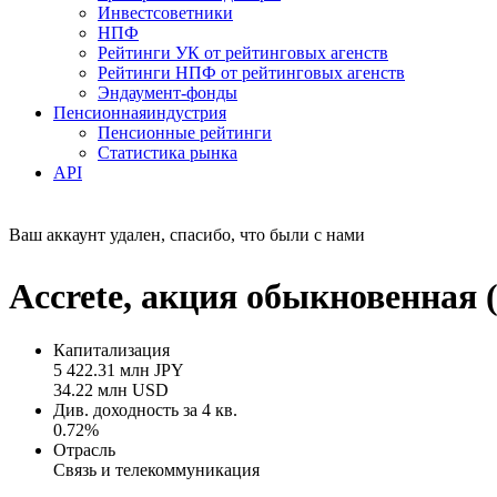
Инвестсоветники
НПФ
Рейтинги УК от рейтинговых агенств
Рейтинги НПФ от рейтинговых агенств
Эндаумент-фонды
Пенсионная
индустрия
Пенсионные рейтинги
Статистика рынка
API
Ваш аккаунт удален, спасибо, что были с нами
Accrete, акция обыкновенная (
Капитализация
5 422.31 млн JPY
34.22 млн USD
Див. доходность за 4 кв.
0.72%
Отрасль
Связь и телекоммуникация