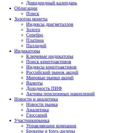
Дивидендный календарь
Облигации
Поиск
Золото
и монеты
Индексы драгметаллов
Золото
Серебро
Платина
Палладий
Индикаторы
Ключевые индикаторы
Поиск криптоактивов
Индексы криптоактивов
Российский рынок акций
Мировые рынки акций
Валюты
Доходность ПИФ
Активы пенсионных накоплений
Новости и аналитика
Новости рынка
Аналитика
Глоссарий
Участники
рынка
Управляющие компании
Брокеры и forex-дилеры