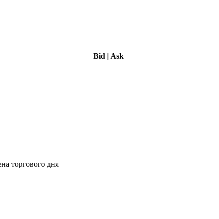
Bid
|
Ask
ена торгового дня