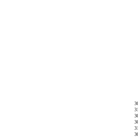
3
3
3
3
3
3