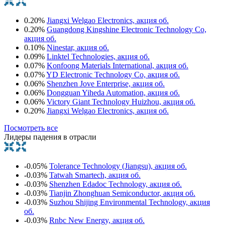
0.20%
Jiangxi Welgao Electronics, акция об.
0.20%
Guangdong Kingshine Electronic Technology Co,
акция об.
0.10%
Ninestar, акция об.
0.09%
Linktel Technologies, акция об.
0.07%
Konfoong Materials International, акция об.
0.07%
YD Electronic Technology Co, акция об.
0.06%
Shenzhen Jove Enterprise, акция об.
0.06%
Dongguan Yiheda Automation, акция об.
0.06%
Victory Giant Technology Huizhou, акция об.
0.20%
Jiangxi Welgao Electronics, акция об.
Посмотреть все
Лидеры падения в отрасли
-0.05%
Tolerance Technology (Jiangsu), акция об.
-0.03%
Tatwah Smartech, акция об.
-0.03%
Shenzhen Edadoc Technology, акция об.
-0.03%
Tianjin Zhonghuan Semiconductor, акция об.
-0.03%
Suzhou Shijing Environmental Technology, акция
об.
-0.03%
Rnbc New Energy, акция об.