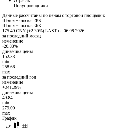
Отрасль
Полупроводники
Данные рассчитаны по ценам с торговой площадки:
Шэньчжэньская ФБ
Шэньчжэньская ФБ
175.49 CNY (+2.30%)
LAST на 06.08.2026
за последний месяц
изменение
-20.83%
динамика цены
152.33
min
258.66
max
за последний год
изменение
+241.29%
динамика цены
49.84
min
279.00
max
График