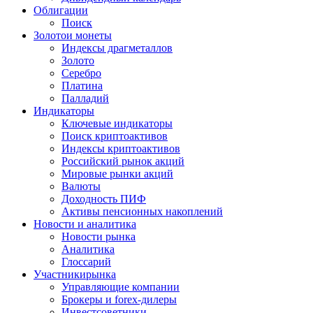
Облигации
Поиск
Золото
и монеты
Индексы драгметаллов
Золото
Серебро
Платина
Палладий
Индикаторы
Ключевые индикаторы
Поиск криптоактивов
Индексы криптоактивов
Российский рынок акций
Мировые рынки акций
Валюты
Доходность ПИФ
Активы пенсионных накоплений
Новости и аналитика
Новости рынка
Аналитика
Глоссарий
Участники
рынка
Управляющие компании
Брокеры и forex-дилеры
Инвестсоветники