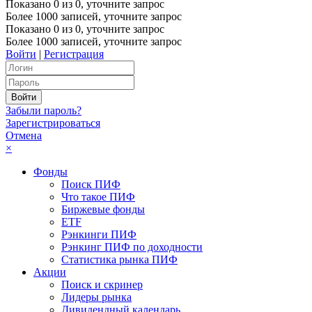
Показано
0
из
0
, уточните запрос
Более 1000 записей, уточните запрос
Показано
0
из
0
, уточните запрос
Более 1000 записей, уточните запрос
Войти
|
Регистрация
Забыли пароль?
Зарегистрироваться
Отмена
×
Фонды
Поиск ПИФ
Что такое ПИФ
Биржевые фонды
ETF
Рэнкинги ПИФ
Рэнкинг ПИФ по доходности
Статистика рынка ПИФ
Акции
Поиск и скринер
Лидеры рынка
Дивидендный календарь