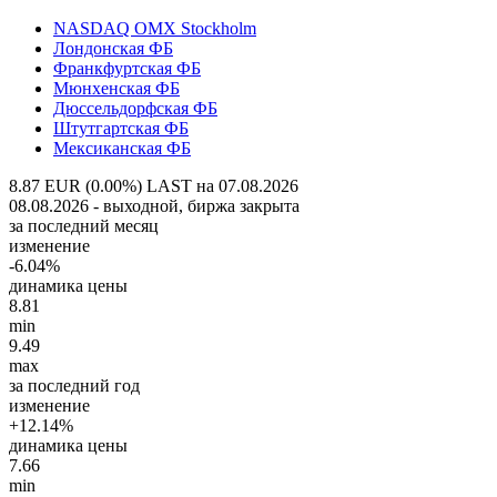
NASDAQ OMX Stockholm
Лондонская ФБ
Франкфуртская ФБ
Мюнхенская ФБ
Дюссельдорфская ФБ
Штутгартская ФБ
Мексиканская ФБ
8.87 EUR (0.00%)
LAST на 07.08.2026
08.08.2026 - выходной, биржа закрыта
за последний месяц
изменение
-6.04%
динамика цены
8.81
min
9.49
max
за последний год
изменение
+12.14%
динамика цены
7.66
min