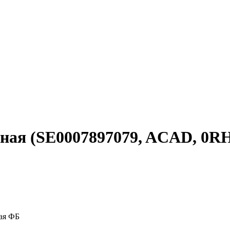
нная (SE0007897079, ACAD, 0R
ая ФБ