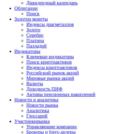
Дивидендный календарь
Облигации
Поиск
Золото
и монеты
Индексы драгметаллов
Золото
Серебро
Платина
Палладий
Индикаторы
Ключевые индикаторы
Поиск криптоактивов
Индексы криптоактивов
Российский рынок акций
Мировые рынки акций
Валюты
Доходность ПИФ
Активы пенсионных накоплений
Новости и аналитика
Новости рынка
Аналитика
Глоссарий
Участники
рынка
Управляющие компании
Брокеры и forex-дилеры