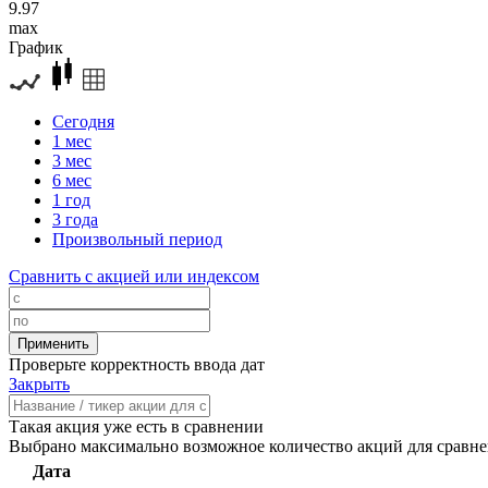
9.97
max
График
Сегодня
1 мес
3 мес
6 мес
1 год
3 года
Произвольный период
Сравнить с акцией или индексом
Проверьте корректность ввода дат
Закрыть
Такая акция уже есть в сравнении
Выбрано максимально возможное количество акций для сравн
Дата