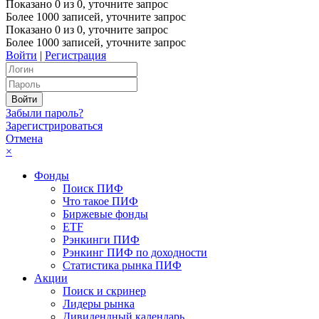
Показано
0
из
0
, уточните запрос
Более 1000 записей, уточните запрос
Показано
0
из
0
, уточните запрос
Более 1000 записей, уточните запрос
Войти
|
Регистрация
Забыли пароль?
Зарегистрироваться
Отмена
×
Фонды
Поиск ПИФ
Что такое ПИФ
Биржевые фонды
ETF
Рэнкинги ПИФ
Рэнкинг ПИФ по доходности
Статистика рынка ПИФ
Акции
Поиск и скринер
Лидеры рынка
Дивидендный календарь