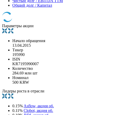
Чистый долг / EBITDA TTM
Общий долг / Капитал
Параметры акции
Начало обращения
13.04.2015
Тикер
195990
ISIN
KR7195990007
Количество
284.69 млн шт
Номинал
500 KRW
Лидеры роста в отрасли
0.15%
Asflow, акция об.
0.11%
Clobot, акция об.