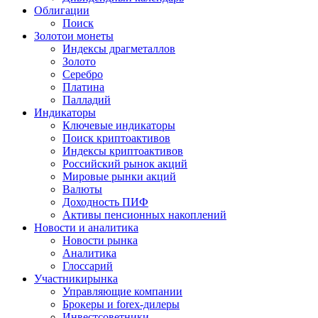
Облигации
Поиск
Золото
и монеты
Индексы драгметаллов
Золото
Серебро
Платина
Палладий
Индикаторы
Ключевые индикаторы
Поиск криптоактивов
Индексы криптоактивов
Российский рынок акций
Мировые рынки акций
Валюты
Доходность ПИФ
Активы пенсионных накоплений
Новости и аналитика
Новости рынка
Аналитика
Глоссарий
Участники
рынка
Управляющие компании
Брокеры и forex-дилеры
Инвестсоветники