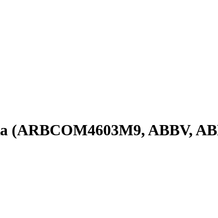
ска (ARBCOM4603M9, ABBV, A