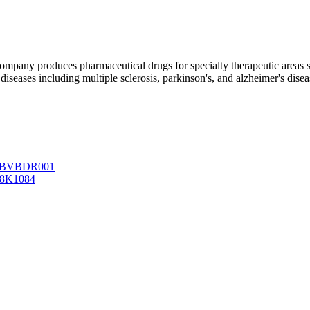
mpany produces pharmaceutical drugs for specialty therapeutic areas 
iseases including multiple sclerosis, parkinson's, and alzheimer's disea
RABBVBDR001
88K1084