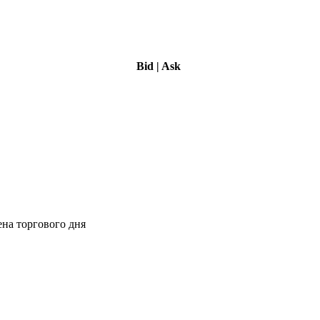
Bid
|
Ask
ена торгового дня