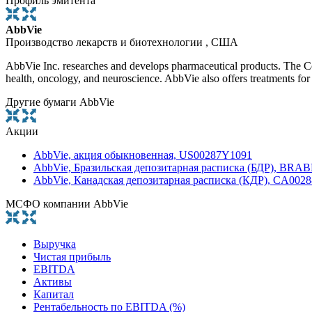
Профиль эмитента
AbbVie
Производство лекарств и биотехнологии , США
AbbVie Inc. researches and develops pharmaceutical products. The Co
health, oncology, and neuroscience. AbbVie also offers treatments for d
Другие бумаги AbbVie
Акции
AbbVie, акция обыкновенная, US00287Y1091
AbbVie, Бразильская депозитарная расписка (БДР), B
AbbVie, Канадская депозитарная расписка (КДР), CA002
МСФО компании AbbVie
Выручка
Чистая прибыль
EBITDA
Активы
Капитал
Рентабельность по EBITDA (%)