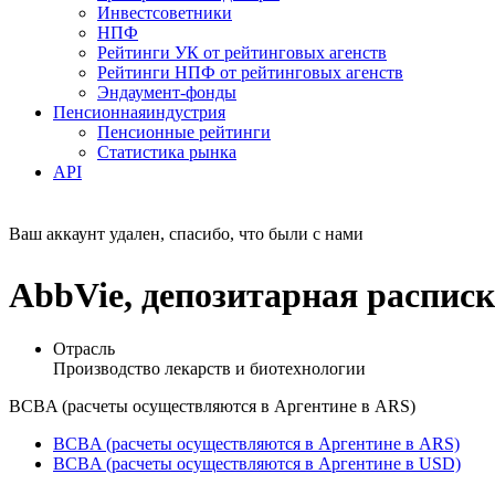
Инвестсоветники
НПФ
Рейтинги УК от рейтинговых агенств
Рейтинги НПФ от рейтинговых агенств
Эндаумент-фонды
Пенсионная
индустрия
Пенсионные рейтинги
Статистика рынка
API
Ваш аккаунт удален, спасибо, что были с нами
AbbVie, депозитарная распи
Отрасль
Производство лекарств и биотехнологии
BCBA (расчеты осуществляются в Аргентине в ARS)
BCBA (расчеты осуществляются в Аргентине в ARS)
BCBA (расчеты осуществляются в Аргентине в USD)