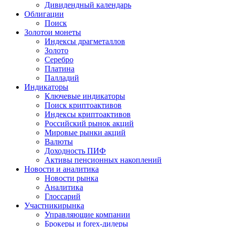
Дивидендный календарь
Облигации
Поиск
Золото
и монеты
Индексы драгметаллов
Золото
Серебро
Платина
Палладий
Индикаторы
Ключевые индикаторы
Поиск криптоактивов
Индексы криптоактивов
Российский рынок акций
Мировые рынки акций
Валюты
Доходность ПИФ
Активы пенсионных накоплений
Новости и аналитика
Новости рынка
Аналитика
Глоссарий
Участники
рынка
Управляющие компании
Брокеры и forex-дилеры