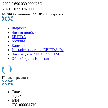
2022
2 690 039 000 USD
2021
3 077 976 000 USD
МСФО компании ASBISc Enterprises
Выручка
Чистая прибыль
EBITDA
Активы
Капитал
Рентабельность по EBITDA (%)
Чистый долг / EBITDA TTM
Общий долг / Капитал
Параметры акции
Тикер
0QGZ
ISIN
CY1000031710