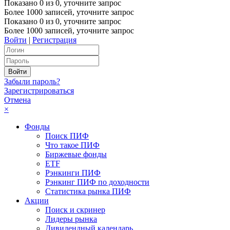
Показано
0
из
0
, уточните запрос
Более 1000 записей, уточните запрос
Показано
0
из
0
, уточните запрос
Более 1000 записей, уточните запрос
Войти
|
Регистрация
Забыли пароль?
Зарегистрироваться
Отмена
×
Фонды
Поиск ПИФ
Что такое ПИФ
Биржевые фонды
ETF
Рэнкинги ПИФ
Рэнкинг ПИФ по доходности
Статистика рынка ПИФ
Акции
Поиск и скринер
Лидеры рынка
Дивидендный календарь