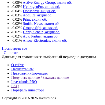
-0.08%
Active Energy Group, акция об.
-0.05%
HydrogenPro, акция об.
-0.04%
DocMorris, акция об.
-0.03%
AddLife, акция об.
-0.02%
Prim, акция об.
-0.02%
Smiths News, акция об.
-0.02%
Groupe Sfpi, акция об.
-0.02%
Henry Schein, акция об.
-0.02%
Auto Partner, акция об.
-0.01%
Arrow Electronics, акция об.
Посмотреть все
Очистить
Данные для сравнения за выбранный период не доступны.
О сайте
Написать нам
Правовая информация
Получить данные / Заказать данные
Investfunds-PRO
FAQ
Портфель инвестора
Copyright © 2003-2026 Investfunds