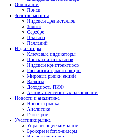
Облигации
Поиск
Золото
и монеты
Индексы драгметаллов
Золото
Серебро
Платина
Палладий
Индикаторы
Ключевые индикаторы
Поиск криптоактивов
Индексы криптоактивов
Российский рынок акций
Мировые рынки акций
Валюты
Доходность ПИФ
Активы пенсионных накоплений
Новости и аналитика
Новости рынка
Аналитика
Глоссарий
Участники
рынка
Управляющие компании
Брокеры и forex-дилеры
Инвестсоветники