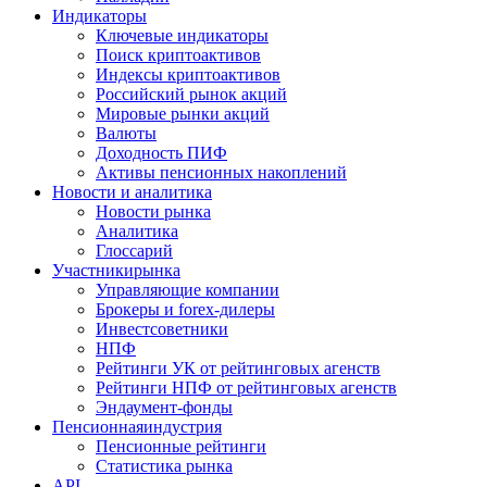
Индикаторы
Ключевые индикаторы
Поиск криптоактивов
Индексы криптоактивов
Российский рынок акций
Мировые рынки акций
Валюты
Доходность ПИФ
Активы пенсионных накоплений
Новости и аналитика
Новости рынка
Аналитика
Глоссарий
Участники
рынка
Управляющие компании
Брокеры и forex-дилеры
Инвестсоветники
НПФ
Рейтинги УК от рейтинговых агенств
Рейтинги НПФ от рейтинговых агенств
Эндаумент-фонды
Пенсионная
индустрия
Пенсионные рейтинги
Статистика рынка
API