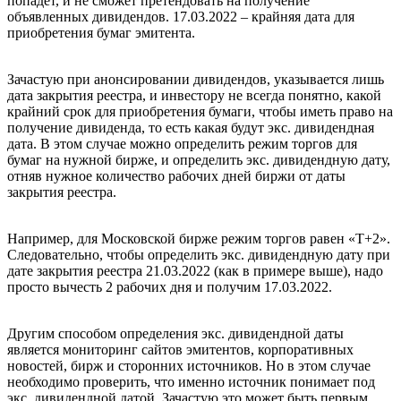
попадет, и не сможет претендовать на получение
объявленных дивидендов. 17.03.2022 – крайняя дата для
приобретения бумаг эмитента.
Зачастую при анонсировании дивидендов, указывается лишь
дата закрытия реестра, и инвестору не всегда понятно, какой
крайний срок для приобретения бумаги, чтобы иметь право на
получение дивиденда, то есть какая будут экс. дивидендная
дата. В этом случае можно определить режим торгов для
бумаг на нужной бирже, и определить экс. дивидендную дату,
отняв нужное количество рабочих дней биржи от даты
закрытия реестра.
Например, для Московской бирже режим торгов равен «Т+2».
Следовательно, чтобы определить экс. дивидендную дату при
дате закрытия реестра 21.03.2022 (как в примере выше), надо
просто вычесть 2 рабочих дня и получим 17.03.2022.
Другим способом определения экс. дивидендной даты
является мониторинг сайтов эмитентов, корпоративных
новостей, бирж и сторонних источников. Но в этом случае
необходимо проверить, что именно источник понимает под
экс. дивидендной датой. Зачастую это может быть первым