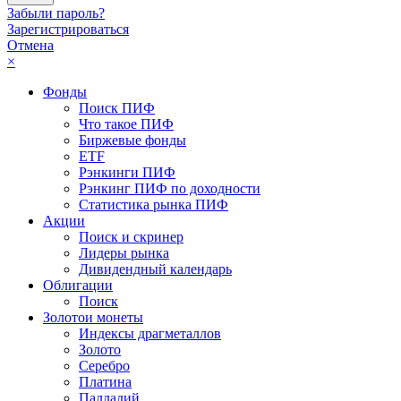
Забыли пароль?
Зарегистрироваться
Отмена
×
Фонды
Поиск ПИФ
Что такое ПИФ
Биржевые фонды
ETF
Рэнкинги ПИФ
Рэнкинг ПИФ по доходности
Статистика рынка ПИФ
Акции
Поиск и скринер
Лидеры рынка
Дивидендный календарь
Облигации
Поиск
Золото
и монеты
Индексы драгметаллов
Золото
Серебро
Платина
Палладий