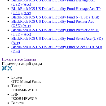
BlackRock ICS US Dollar Liquidity Fund Heritage Acc
(USD) (Acc)
BlackRock ICS US Dollar Liquidity Fund Heritage Acc T0
(USD) (Acc)
BlackRock ICS US Dollar Liquidity Fund N (USD) (Dist)
BlackRock ICS US Dollar Liquidity Fund Premier Acc
(USD) (Acc)
BlackRock ICS US Dollar Liquidity Fund Premier Acc T0
(USD) (Acc)
BlackRock ICS US Dollar Liquidity Fund Select Acc (USD)
(Acc)
BlackRock ICS US Dollar Liquidity Fund Select Dis (USD)
(Dist)
Показать все
Скрыть
Параметры акций фонда
Биржа
OTC Mutual Funds
Тикер
IE00B44RW319
ISIN
IE00B44RW319
Валюта