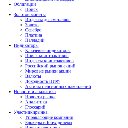
Облигации
Поиск
Золото
и монеты
Индексы драгметаллов
Золото
Серебро
Платина
Палладий
Индикаторы
Ключевые индикаторы
Поиск криптоактивов
Индексы криптоактивов
Российский рынок акций
Мировые рынки акций
Валюты
Доходность ПИФ
Активы пенсионных накоплений
Новости и аналитика
Новости рынка
Аналитика
Глоссарий
Участники
рынка
Управляющие компании
Брокеры и forex-дилеры
Инвестсоветники