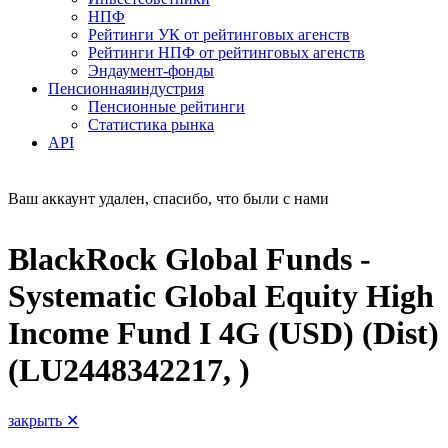
НПФ
Рейтинги УК от рейтинговых агенств
Рейтинги НПФ от рейтинговых агенств
Эндаумент-фонды
Пенсионная
индустрия
Пенсионные рейтинги
Статистика рынка
API
Ваш аккаунт удален, спасибо, что были с нами
BlackRock Global Funds -
Systematic Global Equity High
Income Fund I 4G (USD) (Dist)
(LU2448342217, )
закрыть ✕