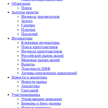
Облигации
Поиск
Золото
и монеты
Индексы драгметаллов
Золото
Серебро
Платина
Палладий
Индикаторы
Ключевые индикаторы
Поиск криптоактивов
Индексы криптоактивов
Российский рынок акций
Мировые рынки акций
Валюты
Доходность ПИФ
Активы пенсионных накоплений
Новости и аналитика
Новости рынка
Аналитика
Глоссарий
Участники
рынка
Управляющие компании
Брокеры и forex-дилеры
Инвестсоветники