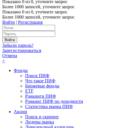
Показано
0
из
0
, уточните запрос
Более 1000 записей, уточните запрос
Показано
0
из
0
, уточните запрос
Более 1000 записей, уточните запрос
Войти
|
Регистрация
Забыли пароль?
Зарегистрироваться
Отмена
×
Фонды
Поиск ПИФ
Что такое ПИФ
Биржевые фонды
ETF
Рэнкинги ПИФ
Рэнкинг ПИФ по доходности
Статистика рынка ПИФ
Акции
Поиск и скринер
Лидеры рынка
Дивидендный календарь