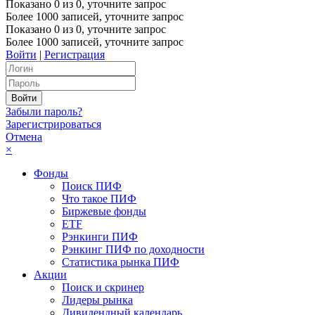
Показано
0
из
0
, уточните запрос
Более 1000 записей, уточните запрос
Показано
0
из
0
, уточните запрос
Более 1000 записей, уточните запрос
Войти
|
Регистрация
Забыли пароль?
Зарегистрироваться
Отмена
×
Фонды
Поиск ПИФ
Что такое ПИФ
Биржевые фонды
ETF
Рэнкинги ПИФ
Рэнкинг ПИФ по доходности
Статистика рынка ПИФ
Акции
Поиск и скринер
Лидеры рынка
Дивидендный календарь