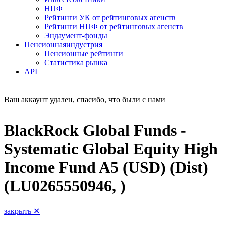
НПФ
Рейтинги УК от рейтинговых агенств
Рейтинги НПФ от рейтинговых агенств
Эндаумент-фонды
Пенсионная
индустрия
Пенсионные рейтинги
Статистика рынка
API
Ваш аккаунт удален, спасибо, что были с нами
BlackRock Global Funds -
Systematic Global Equity High
Income Fund A5 (USD) (Dist)
(LU0265550946, )
закрыть ✕