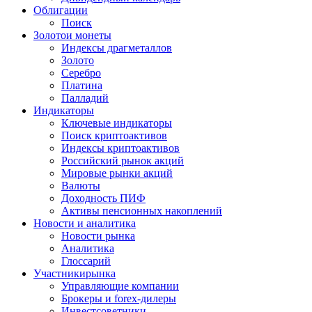
Облигации
Поиск
Золото
и монеты
Индексы драгметаллов
Золото
Серебро
Платина
Палладий
Индикаторы
Ключевые индикаторы
Поиск криптоактивов
Индексы криптоактивов
Российский рынок акций
Мировые рынки акций
Валюты
Доходность ПИФ
Активы пенсионных накоплений
Новости и аналитика
Новости рынка
Аналитика
Глоссарий
Участники
рынка
Управляющие компании
Брокеры и forex-дилеры
Инвестсоветники