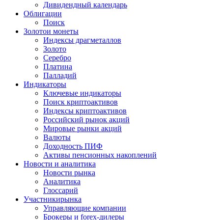
Дивидендный календарь
Облигации
Поиск
Золото
и монеты
Индексы драгметаллов
Золото
Серебро
Платина
Палладий
Индикаторы
Ключевые индикаторы
Поиск криптоактивов
Индексы криптоактивов
Российский рынок акций
Мировые рынки акций
Валюты
Доходность ПИФ
Активы пенсионных накоплений
Новости и аналитика
Новости рынка
Аналитика
Глоссарий
Участники
рынка
Управляющие компании
Брокеры и forex-дилеры