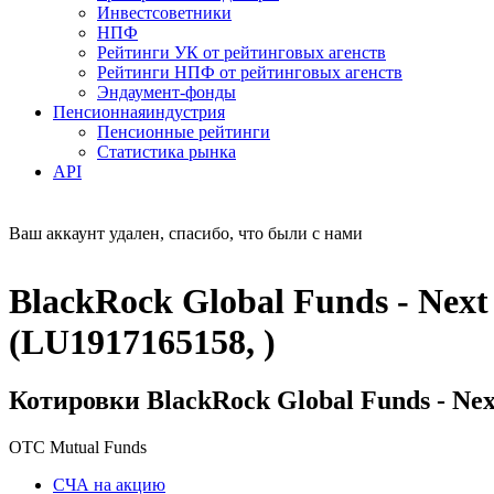
Инвестсоветники
НПФ
Рейтинги УК от рейтинговых агенств
Рейтинги НПФ от рейтинговых агенств
Эндаумент-фонды
Пенсионная
индустрия
Пенсионные рейтинги
Статистика рынка
API
Ваш аккаунт удален, спасибо, что были с нами
BlackRock Global Funds - Next
(LU1917165158, )
Котировки BlackRock Global Funds - Nex
OTC Mutual Funds
СЧА на акцию