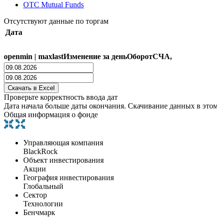
OTC Mutual Funds
Отсутствуют данные по торгам
Дата
open
min
|
max
last
Изменение за день
Оборот
СЧА,
Проверьте корректность ввода дат
Дата начала больше даты окончания. Скачивание данных в это
Общая информация о фонде
Управляющая компания
BlackRock
Объект инвестирования
Акции
География инвестирования
Глобальный
Сектор
Технологии
Бенчмарк