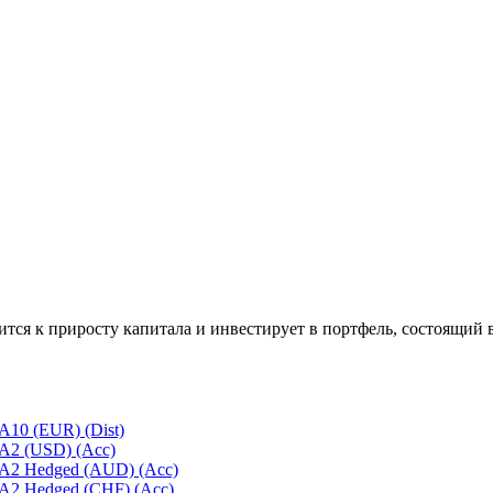
ремится к приросту капитала и инвестирует в портфель, состоящ
 A10 (EUR) (Dist)
 A2 (USD) (Acc)
d A2 Hedged (AUD) (Acc)
d A2 Hedged (CHF) (Acc)