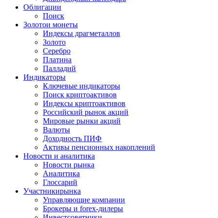
Облигации
Поиск
Золото
и монеты
Индексы драгметаллов
Золото
Серебро
Платина
Палладий
Индикаторы
Ключевые индикаторы
Поиск криптоактивов
Индексы криптоактивов
Российский рынок акций
Мировые рынки акций
Валюты
Доходность ПИФ
Активы пенсионных накоплений
Новости и аналитика
Новости рынка
Аналитика
Глоссарий
Участники
рынка
Управляющие компании
Брокеры и forex-дилеры
Инвестсоветники