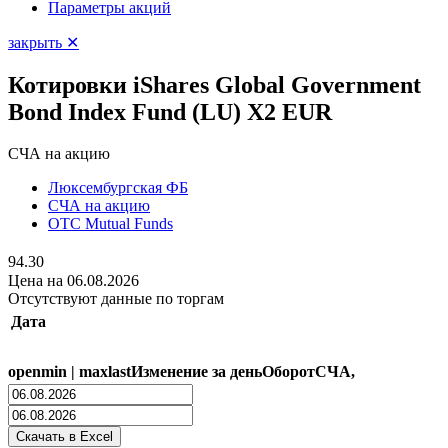
Параметры акций
закрыть ✕
Котировки iShares Global Government
Bond Index Fund (LU) X2 EUR
СЧА на акцию
Люксембургская ФБ
СЧА на акцию
OTC Mutual Funds
94.30
Цена на 06.08.2026
Отсутствуют данные по торгам
Дата
open
min
|
max
last
Изменение за день
Оборот
СЧА,