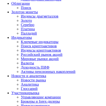
Облигации
Поиск
Золото
и монеты
Индексы драгметаллов
Золото
Серебро
Платина
Палладий
Индикаторы
Ключевые индикаторы
Поиск криптоактивов
Индексы криптоактивов
Российский рынок акций
Мировые рынки акций
Валюты
Доходность ПИФ
Активы пенсионных накоплений
Новости и аналитика
Новости рынка
Аналитика
Глоссарий
Участники
рынка
Управляющие компании
Брокеры и forex-дилеры
Инвестсоветники