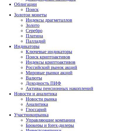
Облигации
Поиск
Золото
и монеты
Индексы драгметаллов
Золото
Серебро
Платина
Палладий
Индикаторы
Ключевые индикаторы
Поиск криптоактивов
Индексы криптоактивов
Российский рынок акций
Мировые рынки акций
Валюты
Доходность ПИФ
Активы пенсионных накоплений
Новости и аналитика
Новости рынка
Аналитика
Глоссарий
Участники
рынка
Управляющие компании
Брокеры и forex-дилеры
Инвестсоветники