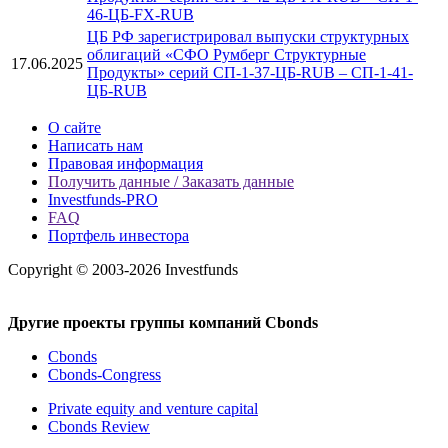
46-ЦБ-FX-RUB
ЦБ РФ зарегистрировал выпуски структурных
облигаций «СФО Румберг Структурные
17.06.2025
Продукты» серий СП-1-37-ЦБ-RUB – СП-1-41-
ЦБ-RUB
О сайте
Написать нам
Правовая информация
Получить данные / Заказать данные
Investfunds-PRO
FAQ
Портфель инвестора
Copyright © 2003-2026 Investfunds
Другие проекты группы компаний Cbonds
Cbonds
Cbonds-Congress
Private equity and venture capital
Cbonds Review