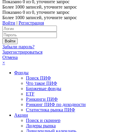
Показано
0
из
0
, уточните запрос
Более 1000 записей, уточните запрос
Показано
0
из
0
, уточните запрос
Более 1000 записей, уточните запрос
Войти
|
Регистрация
Забыли пароль?
Зарегистрироваться
Отмена
×
Фонды
Поиск ПИФ
Что такое ПИФ
Биржевые фонды
ETF
Рэнкинги ПИФ
Рэнкинг ПИФ по доходности
Статистика рынка ПИФ
Акции
Поиск и скринер
Лидеры рынка
Дивидендный календарь