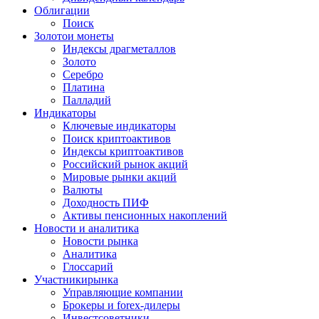
Облигации
Поиск
Золото
и монеты
Индексы драгметаллов
Золото
Серебро
Платина
Палладий
Индикаторы
Ключевые индикаторы
Поиск криптоактивов
Индексы криптоактивов
Российский рынок акций
Мировые рынки акций
Валюты
Доходность ПИФ
Активы пенсионных накоплений
Новости и аналитика
Новости рынка
Аналитика
Глоссарий
Участники
рынка
Управляющие компании
Брокеры и forex-дилеры
Инвестсоветники