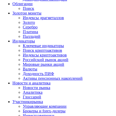
Облигации
Поиск
Золото
и монеты
Индексы драгметаллов
Золото
Серебро
Платина
Палладий
Индикаторы
Ключевые индикаторы
Поиск криптоактивов
Индексы криптоактивов
Российский рынок акций
Мировые рынки акций
Валюты
Доходность ПИФ
Активы пенсионных накоплений
Новости и аналитика
Новости рынка
Аналитика
Глоссарий
Участники
рынка
Управляющие компании
Брокеры и forex-дилеры
Инвестсоветники