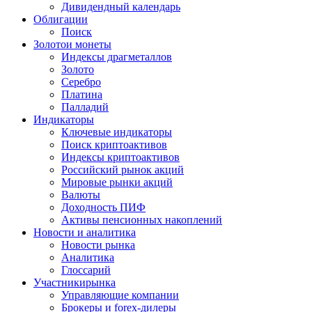
Дивидендный календарь
Облигации
Поиск
Золото
и монеты
Индексы драгметаллов
Золото
Серебро
Платина
Палладий
Индикаторы
Ключевые индикаторы
Поиск криптоактивов
Индексы криптоактивов
Российский рынок акций
Мировые рынки акций
Валюты
Доходность ПИФ
Активы пенсионных накоплений
Новости и аналитика
Новости рынка
Аналитика
Глоссарий
Участники
рынка
Управляющие компании
Брокеры и forex-дилеры