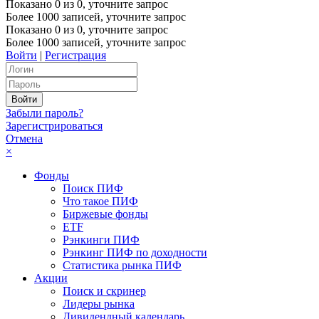
Показано
0
из
0
, уточните запрос
Более 1000 записей, уточните запрос
Показано
0
из
0
, уточните запрос
Более 1000 записей, уточните запрос
Войти
|
Регистрация
Забыли пароль?
Зарегистрироваться
Отмена
×
Фонды
Поиск ПИФ
Что такое ПИФ
Биржевые фонды
ETF
Рэнкинги ПИФ
Рэнкинг ПИФ по доходности
Статистика рынка ПИФ
Акции
Поиск и скринер
Лидеры рынка
Дивидендный календарь