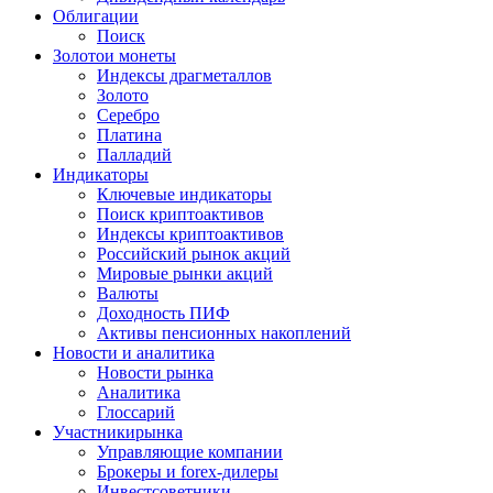
Облигации
Поиск
Золото
и монеты
Индексы драгметаллов
Золото
Серебро
Платина
Палладий
Индикаторы
Ключевые индикаторы
Поиск криптоактивов
Индексы криптоактивов
Российский рынок акций
Мировые рынки акций
Валюты
Доходность ПИФ
Активы пенсионных накоплений
Новости и аналитика
Новости рынка
Аналитика
Глоссарий
Участники
рынка
Управляющие компании
Брокеры и forex-дилеры
Инвестсоветники