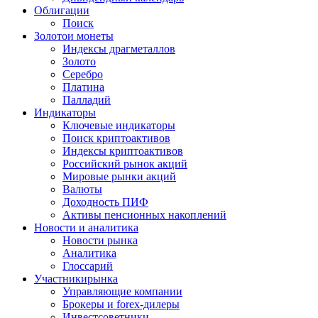
Облигации
Поиск
Золото
и монеты
Индексы драгметаллов
Золото
Серебро
Платина
Палладий
Индикаторы
Ключевые индикаторы
Поиск криптоактивов
Индексы криптоактивов
Российский рынок акций
Мировые рынки акций
Валюты
Доходность ПИФ
Активы пенсионных накоплений
Новости и аналитика
Новости рынка
Аналитика
Глоссарий
Участники
рынка
Управляющие компании
Брокеры и forex-дилеры
Инвестсоветники