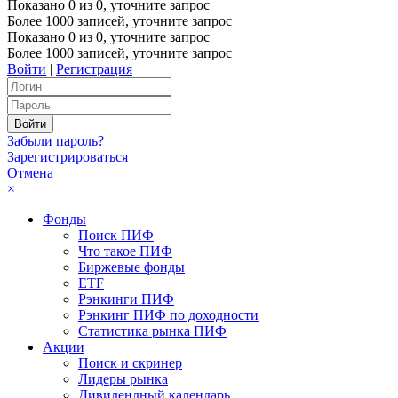
Показано
0
из
0
, уточните запрос
Более 1000 записей, уточните запрос
Показано
0
из
0
, уточните запрос
Более 1000 записей, уточните запрос
Войти
|
Регистрация
Забыли пароль?
Зарегистрироваться
Отмена
×
Фонды
Поиск ПИФ
Что такое ПИФ
Биржевые фонды
ETF
Рэнкинги ПИФ
Рэнкинг ПИФ по доходности
Статистика рынка ПИФ
Акции
Поиск и скринер
Лидеры рынка
Дивидендный календарь