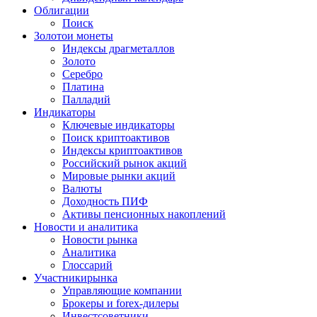
Облигации
Поиск
Золото
и монеты
Индексы драгметаллов
Золото
Серебро
Платина
Палладий
Индикаторы
Ключевые индикаторы
Поиск криптоактивов
Индексы криптоактивов
Российский рынок акций
Мировые рынки акций
Валюты
Доходность ПИФ
Активы пенсионных накоплений
Новости и аналитика
Новости рынка
Аналитика
Глоссарий
Участники
рынка
Управляющие компании
Брокеры и forex-дилеры
Инвестсоветники