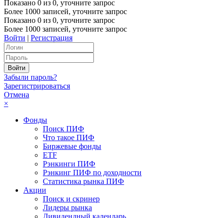
Показано
0
из
0
, уточните запрос
Более 1000 записей, уточните запрос
Показано
0
из
0
, уточните запрос
Более 1000 записей, уточните запрос
Войти
|
Регистрация
Забыли пароль?
Зарегистрироваться
Отмена
×
Фонды
Поиск ПИФ
Что такое ПИФ
Биржевые фонды
ETF
Рэнкинги ПИФ
Рэнкинг ПИФ по доходности
Статистика рынка ПИФ
Акции
Поиск и скринер
Лидеры рынка
Дивидендный календарь