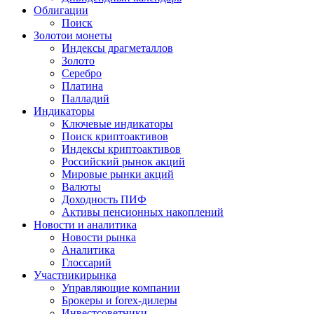
Облигации
Поиск
Золото
и монеты
Индексы драгметаллов
Золото
Серебро
Платина
Палладий
Индикаторы
Ключевые индикаторы
Поиск криптоактивов
Индексы криптоактивов
Российский рынок акций
Мировые рынки акций
Валюты
Доходность ПИФ
Активы пенсионных накоплений
Новости и аналитика
Новости рынка
Аналитика
Глоссарий
Участники
рынка
Управляющие компании
Брокеры и forex-дилеры
Инвестсоветники