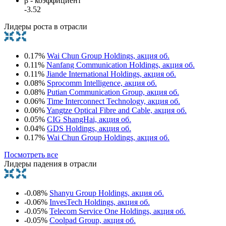
β - коэффициент
-3.52
Лидеры роста в отрасли
0.17%
Wai Chun Group Holdings, акция об.
0.11%
Nanfang Communication Holdings, акция об.
0.11%
Jiande International Holdings, акция об.
0.08%
Sprocomm Intelligence, акция об.
0.08%
Putian Communication Group, акция об.
0.06%
Time Interconnect Technology, акция об.
0.06%
Yangtze Optical Fibre and Cable, акция об.
0.05%
CIG ShangHai, акция об.
0.04%
GDS Holdings, акция об.
0.17%
Wai Chun Group Holdings, акция об.
Посмотреть все
Лидеры падения в отрасли
-0.08%
Shanyu Group Holdings, акция об.
-0.06%
InvesTech Holdings, акция об.
-0.05%
Telecom Service One Holdings, акция об.
-0.05%
Coolpad Group, акция об.