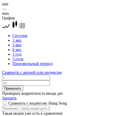
min
—
max
График
Сегодня
1 мес
3 мес
6 мес
1 год
3 года
Произвольный период
Сравнить с акцией или индексом
Проверьте корректность ввода дат
Закрыть
Сравнить с индексом: Hang Seng
Такая акция уже есть в сравнении