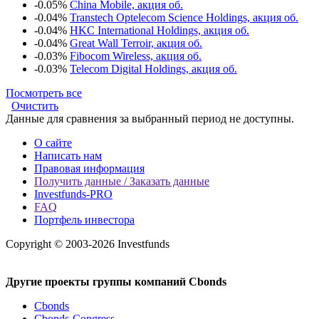
-0.05%
China Mobile, акция об.
-0.04%
Transtech Optelecom Science Holdings, акция об.
-0.04%
HKC International Holdings, акция об.
-0.04%
Great Wall Terroir, акция об.
-0.03%
Fibocom Wireless, акция об.
-0.03%
Telecom Digital Holdings, акция об.
Посмотреть все
Очистить
Данные для сравнения за выбранный период не доступны.
О сайте
Написать нам
Правовая информация
Получить данные / Заказать данные
Investfunds-PRO
FAQ
Портфель инвестора
Copyright © 2003-2026 Investfunds
Другие проекты группы компаний Cbonds
Cbonds
Cbonds-Congress