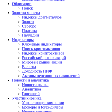
Облигации
Поиск
Золото
и монеты
Индексы драгметаллов
Золото
Серебро
Платина
Палладий
Индикаторы
Ключевые индикаторы
Поиск криптоактивов
Индексы криптоактивов
Российский рынок акций
Мировые рынки акций
Валюты
Доходность ПИФ
Активы пенсионных накоплений
Новости и аналитика
Новости рынка
Аналитика
Глоссарий
Участники
рынка
Управляющие компании
Брокеры и forex-дилеры
Инвестсоветники