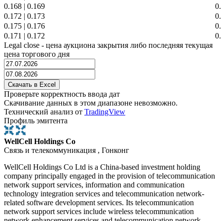
0.168
|
0.169
0
0.172
|
0.173
0
0.175
|
0.176
0
0.171
|
0.172
0
Legal close - цена аукциона закрытия либо последняя текущая
цена торгового дня
Проверьте корректность ввода дат
Скачивание данных в этом диапазоне невозможно.
Технический анализ от
TradingView
Профиль эмитента
WellCell Holdings Co
Связь и телекоммуникация , Гонконг
WellCell Holdings Co Ltd is a China-based investment holding
company principally engaged in the provision of telecommunication
network support services, information and communication
technology integration services and telecommunication network-
related software development services. Its telecommunication
network support services include wireless telecommunication
network enhancement services and telecommunication network