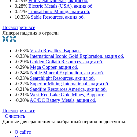
0.29%
Full Metal Minerals, акция об.
0.28%
Electric Metals (USA), акция об.
0.27%
Transatlantic Mining, акция об.
10.33%
Sable Resources, акция об.
Посмотреть все
Лидеры падения в отрасли
-0.63%
Vizsla Royalties, Варрант
-0.33%
International Iconic Gold Exploration, акция об.
-0.29%
Golden Goliath Resources, акция об.
-0.29%
Mega Copper, акция об.
-0.24%
Noble Mineral Exploration, акция об.
-0.23%
Searchlight Resources, акция об.
-0.22%
Superior Mining International, акция об.
-0.21%
Sandfire Resources America, акция об.
-0.21%
West Red Lake Gold Mines, Варрант
-0.20%
AC/DC Battery Metals, акция об.
Посмотреть все
Очистить
Данные для сравнения за выбранный период не доступны.
О сайте