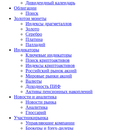
Дивидендный календарь
Облигации
Поиск
Золото
и монеты
Индексы драгметаллов
Золото
Серебро
Платина
Палладий
Индикаторы
Ключевые индикаторы
Поиск криптоактивов
Индексы криптоактивов
Российский рынок акций
Мировые рынки акций
Валюты
Доходность ПИФ
Активы пенсионных накоплений
Новости и аналитика
Новости рынка
Аналитика
Глоссарий
Участники
рынка
Управляющие компании
Брокеры и forex-дилеры