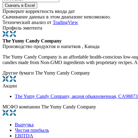
Проверьте корректность ввода дат
Скачивание данных в этом диапазоне невозможно.
Технический анализ от
TradingView
Профиль эмитента
The Yumy Candy Company
Производство продуктов и напитков , Канада
The Yumy Candy Company is an affordable health-conscious low-sugar 
candies made from Non-GMO ingredients with proprietary recipes. All of 
Другие бумаги The Yumy Candy Company
Акции
The Yumy Candy Company, акция обыкновенная, CA9887
МСФО компании The Yumy Candy Company
Выручка
Чистая прибыль
EBITDA