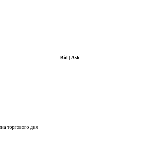
Bid
|
Ask
ена торгового дня