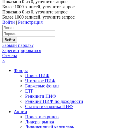
Показано
0
из
0
, уточните запрос
Более 1000 записей, уточните запрос
Показано
0
из
0
, уточните запрос
Более 1000 записей, уточните запрос
Войти
|
Регистрация
Забыли пароль?
Зарегистрироваться
Отмена
×
Фонды
Поиск ПИФ
Что такое ПИФ
Биржевые фонды
ETF
Рэнкинги ПИФ
Рэнкинг ПИФ по доходности
Статистика рынка ПИФ
Акции
Поиск и скринер
Лидеры рынка
Дивидендный календарь