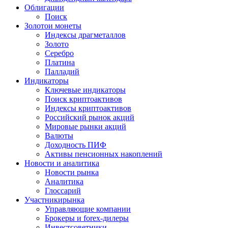
Облигации
Поиск
Золото
и монеты
Индексы драгметаллов
Золото
Серебро
Платина
Палладий
Индикаторы
Ключевые индикаторы
Поиск криптоактивов
Индексы криптоактивов
Российский рынок акций
Мировые рынки акций
Валюты
Доходность ПИФ
Активы пенсионных накоплений
Новости и аналитика
Новости рынка
Аналитика
Глоссарий
Участники
рынка
Управляющие компании
Брокеры и forex-дилеры
Инвестсоветники