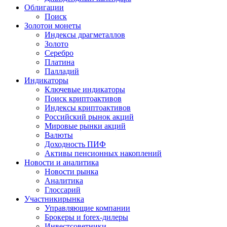
Облигации
Поиск
Золото
и монеты
Индексы драгметаллов
Золото
Серебро
Платина
Палладий
Индикаторы
Ключевые индикаторы
Поиск криптоактивов
Индексы криптоактивов
Российский рынок акций
Мировые рынки акций
Валюты
Доходность ПИФ
Активы пенсионных накоплений
Новости и аналитика
Новости рынка
Аналитика
Глоссарий
Участники
рынка
Управляющие компании
Брокеры и forex-дилеры
Инвестсоветники