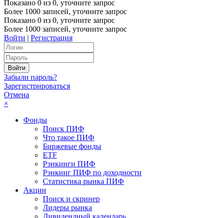
Показано
0
из
0
, уточните запрос
Более 1000 записей, уточните запрос
Показано
0
из
0
, уточните запрос
Более 1000 записей, уточните запрос
Войти
|
Регистрация
Забыли пароль?
Зарегистрироваться
Отмена
×
Фонды
Поиск ПИФ
Что такое ПИФ
Биржевые фонды
ETF
Рэнкинги ПИФ
Рэнкинг ПИФ по доходности
Статистика рынка ПИФ
Акции
Поиск и скринер
Лидеры рынка
Дивидендный календарь