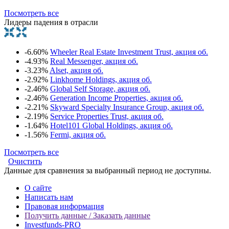
Посмотреть все
Лидеры падения в отрасли
-6.60%
Wheeler Real Estate Investment Trust, акция об.
-4.93%
Real Messenger, акция об.
-3.23%
Alset, акция об.
-2.92%
Linkhome Holdings, акция об.
-2.46%
Global Self Storage, акция об.
-2.46%
Generation Income Properties, акция об.
-2.21%
Skyward Specialty Insurance Group, акция об.
-2.19%
Service Properties Trust, акция об.
-1.64%
Hotel101 Global Holdings, акция об.
-1.56%
Fermi, акция об.
Посмотреть все
Очистить
Данные для сравнения за выбранный период не доступны.
О сайте
Написать нам
Правовая информация
Получить данные / Заказать данные
Investfunds-PRO