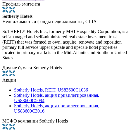
Профиль эмитента
Sotherly Hotels
Недвижимость и фонды недвижимости , США
SoTHERLY Hotels Inc., formerly MHI Hospitality Corporation, is a
self-managed and self-administered real estate investment trust
(REIT) that was formed to own, acquire, renovate and reposition
primary full-service upper upscale and upscale hotel properties
located in primary markets in the Mid-Atlantic and Southern United
States.
Другие бумаги Sotherly Hotels
Акции
Sotherly Hotels, REIT, US83600C1036
Sotherly Hotels, акция привилегированная,
US83600C5094
Sotherly Hotels, акция привилегированная,
US83600C3016
МСФО компании Sotherly Hotels