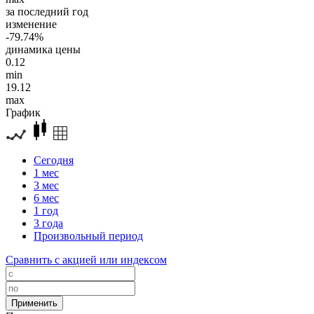
за последний год
изменение
-79.74%
динамика цены
0.12
min
19.12
max
График
Сегодня
1 мес
3 мес
6 мес
1 год
3 года
Произвольный период
Сравнить с акцией или индексом