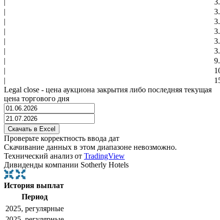
|
3
|
3
|
3
|
3
|
3
|
3
|
9
|
1
|
1
Legal close - цена аукциона закрытия либо последняя текущая
цена торгового дня
Проверьте корректность ввода дат
Скачивание данных в этом диапазоне невозможно.
Технический анализ от
TradingView
Дивиденды компании Sotherly Hotels
История выплат
Период
2025, регулярные
2025, регулярные