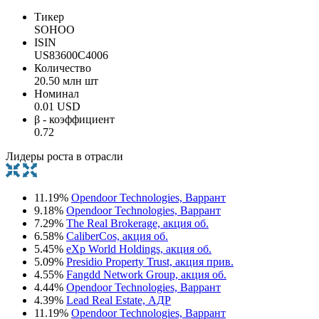
Тикер
SOHOO
ISIN
US83600C4006
Количество
20.50 млн шт
Номинал
0.01 USD
β - коэффициент
0.72
Лидеры роста в отрасли
11.19%
Opendoor Technologies, Варрант
9.18%
Opendoor Technologies, Варрант
7.29%
The Real Brokerage, акция об.
6.58%
CaliberCos, акция об.
5.45%
eXp World Holdings, акция об.
5.09%
Presidio Property Trust, акция прив.
4.55%
Fangdd Network Group, акция об.
4.44%
Opendoor Technologies, Варрант
4.39%
Lead Real Estate, АДР
11.19%
Opendoor Technologies, Варрант