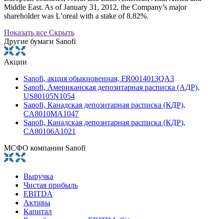
Middle East. As of January 31, 2012, the Company’s major
shareholder was L’oreal with a stake of 8.82%.
Показать все
Скрыть
Другие бумаги Sanofi
Акции
Sanofi, акция обыкновенная, FR0014013QA3
Sanofi, Американская депозитарная расписка (АДР),
US80105N1054
Sanofi, Канадская депозитарная расписка (КДР),
CA8010MA1047
Sanofi, Канадская депозитарная расписка (КДР),
CA80106A1021
МСФО компании Sanofi
Выручка
Чистая прибыль
EBITDA
Активы
Капитал