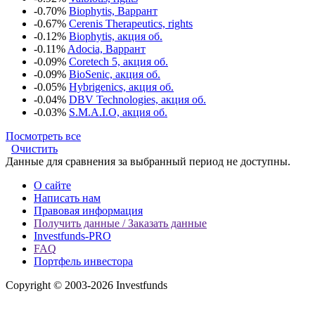
-0.70%
Biophytis, Варрант
-0.67%
Cerenis Therapeutics, rights
-0.12%
Biophytis, акция об.
-0.11%
Adocia, Варрант
-0.09%
Coretech 5, акция об.
-0.09%
BioSenic, акция об.
-0.05%
Hybrigenics, акция об.
-0.04%
DBV Technologies, акция об.
-0.03%
S.M.A.I.O, акция об.
Посмотреть все
Очистить
Данные для сравнения за выбранный период не доступны.
О сайте
Написать нам
Правовая информация
Получить данные / Заказать данные
Investfunds-PRO
FAQ
Портфель инвестора
Copyright © 2003-2026 Investfunds