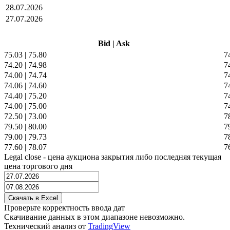
28.07.2026
27.07.2026
Bid
|
Ask
75.03
|
75.80
7
74.20
|
74.98
7
74.00
|
74.74
7
74.06
|
74.60
7
74.40
|
75.20
7
74.00
|
75.00
7
72.50
|
73.00
7
79.50
|
80.00
7
79.00
|
79.73
7
77.60
|
78.07
7
Legal close - цена аукциона закрытия либо последняя текущая
цена торгового дня
Проверьте корректность ввода дат
Скачивание данных в этом диапазоне невозможно.
Технический анализ от
TradingView