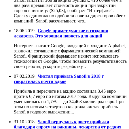
Sanofi заплатит $68 за акцию Synthorx, что более чем в
два раза превышает стоимость акции при закрытии
торгов в пятницу ($25,03), сообщает "Интерфакс".
Сделку единогласно одобрили советы директоров обеих
компаний. Sanofi рассчитывает, что...
18.06.2019 |
Google примет участие в создании
лекарств. Это хорошая новость для акций
Интернет –гигант Google, входящий в холдинг Alphabet,
заключил соглашение с фармацевтической компанией
Sanofi. Французский фармацевт начнет использовать
технологии от Google, чтобы повысить результативность
своей работы, ускорить разработку...
07.02.2019 |
Чистая прибыль Sanofi в 2018 г
сократилась почти вдвое
Прибыль в пересчете на акцию составила 3,45 евро
против 6,7 евро по итогам 2017 года. Выручка компании
уменьшилась на 1,7% — до 34,463 миллиарда евро.При
этом по итогам четвертого квартала чистая прибыль
Sanofi в годовом выражении...
31.10.2018 |
Sanofi вернулась к росту прибыли
благодаря спросу на вакцины, лекарства от редких