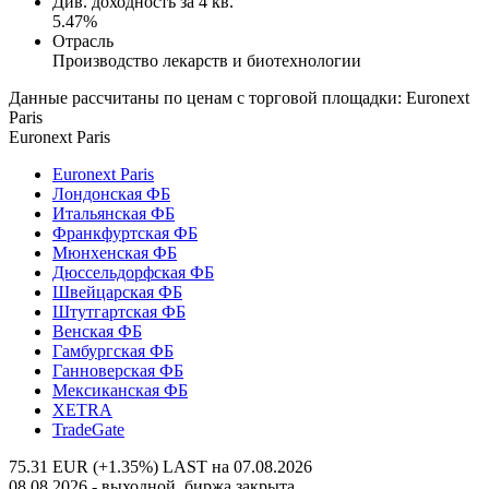
Див. доходность за 4 кв.
5.47%
Отрасль
Производство лекарств и биотехнологии
Данные рассчитаны по ценам с торговой площадки: Euronext
Paris
Euronext Paris
Euronext Paris
Лондонская ФБ
Итальянская ФБ
Франкфуртская ФБ
Мюнхенская ФБ
Дюссельдорфская ФБ
Швейцарская ФБ
Штутгартская ФБ
Венская ФБ
Гамбургская ФБ
Ганноверская ФБ
Мексиканская ФБ
XETRA
TradeGate
75.31 EUR (+1.35%)
LAST на 07.08.2026
08.08.2026 - выходной, биржа закрыта