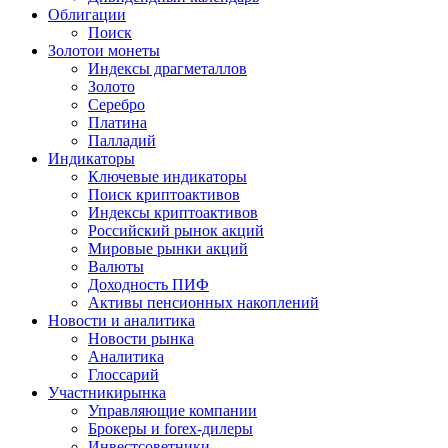
Облигации
Поиск
Золото
и монеты
Индексы драгметаллов
Золото
Серебро
Платина
Палладий
Индикаторы
Ключевые индикаторы
Поиск криптоактивов
Индексы криптоактивов
Российский рынок акций
Мировые рынки акций
Валюты
Доходность ПИФ
Активы пенсионных накоплений
Новости и аналитика
Новости рынка
Аналитика
Глоссарий
Участники
рынка
Управляющие компании
Брокеры и forex-дилеры
Инвестсоветники