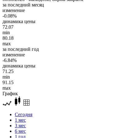
за последний месяц
изменение
-0.08%
динамика цены
72.07
min
80.18
max
за последний год
изменение
-6.84%
динамика цены
71.25
min
91.15
max
График
Сегодня
1 мес
3 мес
6 мес
1 год