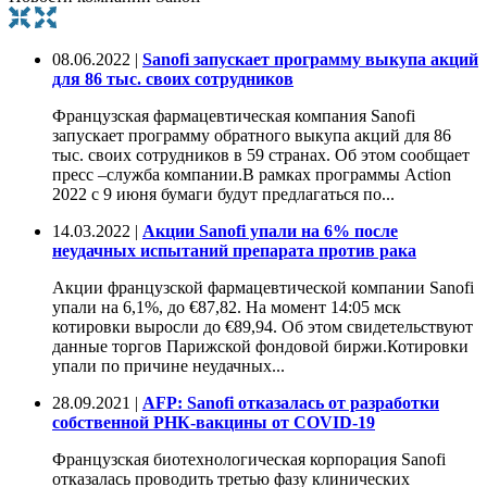
08.06.2022 |
Sanofi запускает программу выкупа акций
для 86 тыс. своих сотрудников
Французская фармацевтическая компания Sanofi
запускает программу обратного выкупа акций для 86
тыс. своих сотрудников в 59 странах. Об этом сообщает
пресс –служба компании.В рамках программы Action
2022 с 9 июня бумаги будут предлагаться по...
14.03.2022 |
Акции Sanofi упали на 6% после
неудачных испытаний препарата против рака
Акции французской фармацевтической компании Sanofi
упали на 6,1%, до €87,82. На момент 14:05 мск
котировки выросли до €89,94. Об этом свидетельствуют
данные торгов Парижской фондовой биржи.Котировки
упали по причине неудачных...
28.09.2021 |
AFP: Sanofi отказалась от разработки
собственной РНК-вакцины от COVID-19
Французская биотехнологическая корпорация Sanofi
отказалась проводить третью фазу клинических