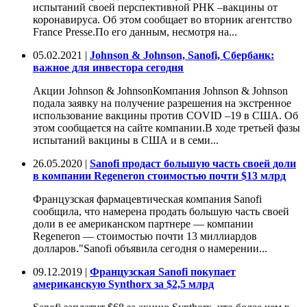
испытаний своей перспективной РНК –вакцины от
коронавируса. Об этом сообщает во вторник агентство
France Presse.По его данным, несмотря на...
05.02.2021 |
Johnson & Johnson, Sanofi, Сбербанк:
важное для инвестора сегодня
Акции Johnson & JohnsonКомпания Johnson & Johnson
подала заявку на получение разрешения на экстренное
использование вакцины против COVID –19 в США. Об
этом сообщается на сайте компании.В ходе третьей фазы
испытаний вакцины в США и в семи...
26.05.2020 |
Sanofi продаст большую часть своей доли
в компании Regeneron стоимостью почти $13 млрд
Французская фармацевтическая компания Sanofi
сообщила, что намерена продать большую часть своей
доли в ее американском партнере — компании
Regeneron — стоимостью почти 13 миллиардов
долларов."Sanofi объявила сегодня о намерении...
09.12.2019 |
Французская Sanofi покупает
американскую Synthorx за $2,5 млрд