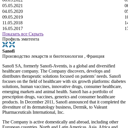
05.05.2021
0
04.05.2020
0
09.05.2019
1
11.05.2018
1
16.05.2017
1
Показать все
Скрыть
Профиль эмитента
Sanofi
Производство лекарств и биотехнологии , Франция
Sanofi SA, formerly Sanofi-Aventis, is a global and diversified
healthcare company. The Company discovers, develops and
distributes therapeutic solutions focused on patients’ needs. Sanofi
focuses on the field of healthcare with six growth platforms: diabetes
solutions, human vaccines, innovative drugs, consumer healthcare,
emerging markets and animal health. Sanofi has a portfolio of
prescription drugs, vaccines, generics and consumer healthcare
products. In December 2011, Sanofi announced that it completed the
divestiture of its dermatology business, Dermik, to Valeant
Pharmaceuticals International, Inc.
The Company is active domestically and abroad, including other
European countries, North and Latin Americas, Asia, Africa and